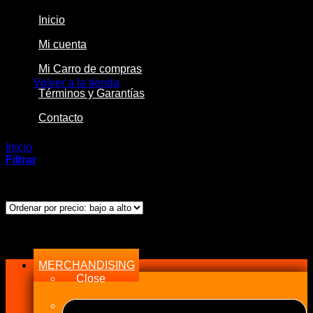
Inicio
Mi cuenta
No hay productos en el carrito.
Mi Carro de compras
Volver a la tienda
Términos y Garantías
Contacto
Inicio
/
Productos etiquetados “WIX Filters”
Filtrar
Mostrando el único resultado
Menu
MERCHANDISING
Close