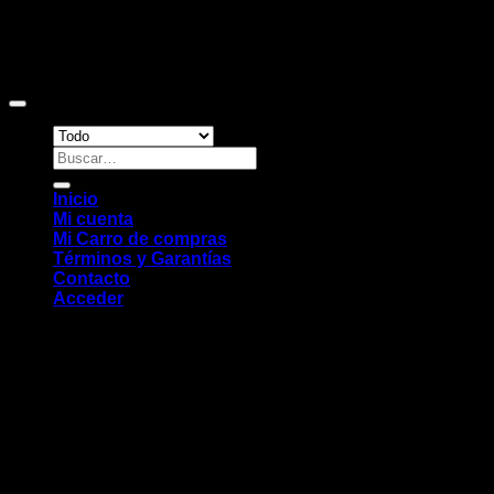
Copyright 2026 ©
Sitio web desarrollado por EleMonkey
Digital Studio
Buscar
por:
Inicio
Mi cuenta
Mi Carro de compras
Términos y Garantías
Contacto
Acceder