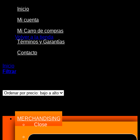
Inicio
Mi cuenta
No hay productos en el carrito.
Mi Carro de compras
Volver a la tienda
Términos y Garantías
Contacto
Inicio
/
Custom Notes
/
Costos Bidon $10.190
Filtrar
Mostrando el único resultado
Menu
MERCHANDISING
Close