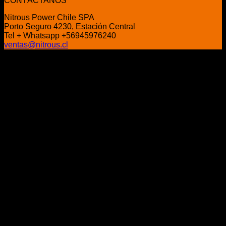
CONTÁCTANOS
era:
es:
Nitrous Power Chile SPA
$77.500.
$59.900.
Porto Seguro 4230, Estación Central
Tel + Whatsapp +56945976240
ventas@nitrous.cl
P
V