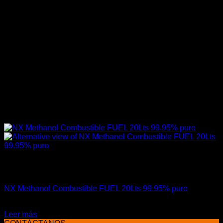
Sin existencias
Combustible / Fuel
NX Methanol Combustible FUEL 20Lts 99.95% puro
El
El
$
77.500
$
59.900
precio
precio
Leer más
original
actual