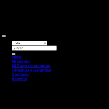
Copyright 2026 ©
Sitio web desarrollado por EleMonkey
Digital Studio
Buscar
por:
Inicio
Mi cuenta
Mi Carro de compras
Términos y Garantías
Contacto
Acceder