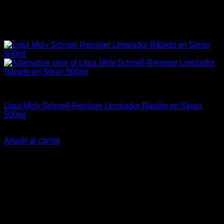
4A-GE (16V & 20V)
Liqui Moly Schnell-Reiniger Limpiador Rápido en Spray
500ml
El
El
$
12.790
$
9.990
precio
precio
Añadir al carrito
original
actual
-48%
era:
es:
$12.790.
$9.990.