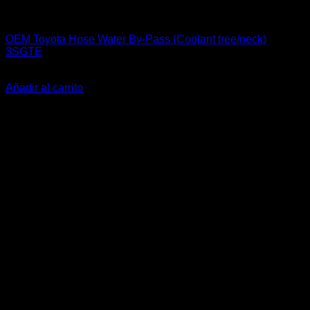
Engine 3SGE Beams
OEM Toyota Hose Water By-Pass (Coolant tree/neck)
3SGTE
El
El
$
35.990
$
19.990
precio
precio
Añadir al carrito
original
actual
-20%
era:
es:
$35.990.
$19.990.