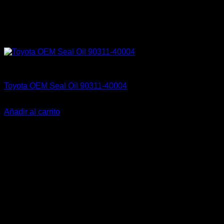
Engine 3SGE Beams
Toyota OEM Seal Oil 90311-40004
El
El
$
24.990
$
19.990
precio
precio
Añadir al carrito
original
actual
-8%
era:
es:
$24.990.
$19.990.