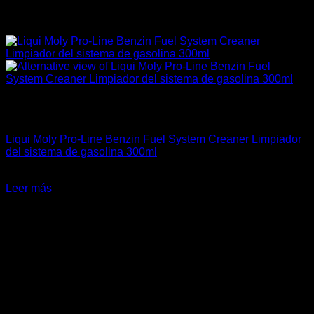
Sin existencias
4A-GE (16V & 20V)
Liqui Moly Pro-Line Benzin Fuel System Creaner Limpiador
del sistema de gasolina 300ml
El
El
$
22.590
$
15.490
precio
precio
Leer más
original
actual
era:
es:
$22.590.
$15.490.