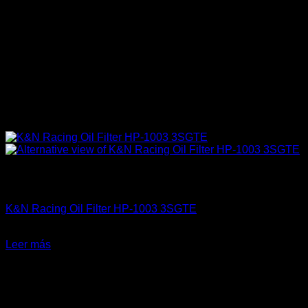
Sin existencias
Aceites / Aditivos / Combustible
K&N Racing Oil Filter HP-1003 3SGTE
El
El
$
24.500
$
22.500
precio
precio
Leer más
original
actual
-31%
era:
es:
$24.500.
$22.500.