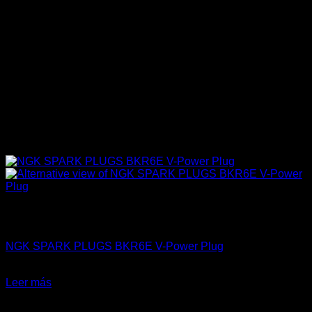
Sin existencias
4A-GE (16V & 20V)
NGK SPARK PLUGS BKR6E V-Power Plug
$
19.990
Leer más
-44%