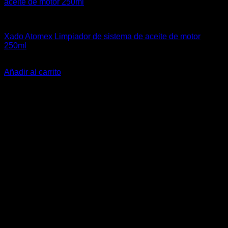
4A-GE (16V & 20V)
Xado Atomex Limpiador de sistema de aceite de motor
250ml
El
El
$
36.990
$
25.990
precio
precio
Añadir al carrito
original
actual
-10%
era:
es:
$36.990.
$25.990.