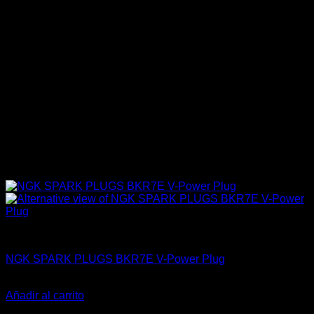
4A-GE (16V & 20V)
NGK SPARK PLUGS BKR7E V-Power Plug
El
El
$
32.700
$
25.990
precio
precio
Añadir al carrito
original
actual
-30%