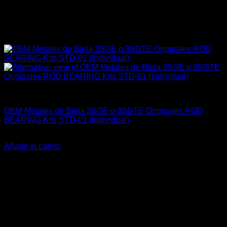
Engine 3SGE Beams
OEM Metales de Biela 3SGE o 3SGTE Originales ROD
BEARING Kits STD-01 (Individual)
El
El
$
32.000
$
25.900
precio
precio
Añadir al carrito
original
actual
-21%
era:
es:
$32.000.
$25.900.