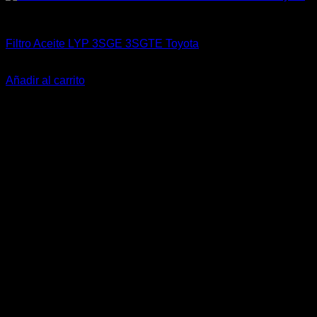
Aceites / Aditivos / Combustible
Filtro Aceite LYP 3SGE 3SGTE Toyota
El
El
$
12.000
$
9.900
precio
precio
Añadir al carrito
original
actual
-22%
era:
es:
$12.000.
$9.900.