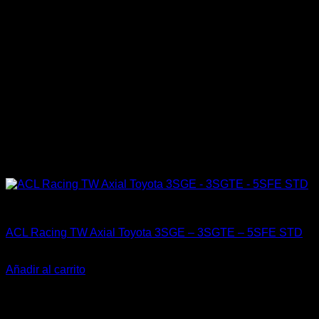
ACL Race
ACL Racing TW Axial Toyota 3SGE – 3SGTE – 5SFE STD
El
El
$
29.000
$
15.000
precio
precio
Añadir al carrito
original
actual
-25%
era:
es:
$29.000.
$15.000.