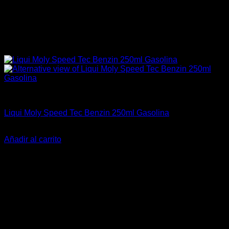
4A-GE (16V & 20V)
Liqui Moly Speed Tec Benzin 250ml Gasolina
El
El
$
25.990
$
18.990
precio
precio
Añadir al carrito
original
actual
era:
es:
$25.990.
$18.990.