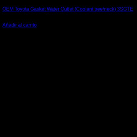
OEM Toyota Gasket Water Outlet (Coolant tree/neck) 3SGTE
El
El
$
20.000
$
15.000
precio
precio
Añadir al carrito
original
actual
-31%
era:
es:
$20.000.
$15.000.