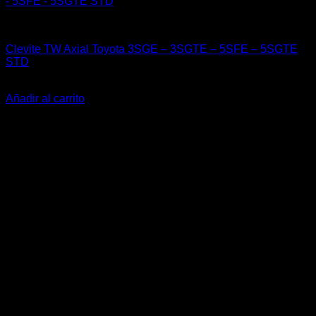
Clevite Racing
Clevite TW Axial Toyota 3SGE – 3SGTE – 5SFE – 5SGTE
STD
El
El
$
25.000
$
17.500
precio
precio
Añadir al carrito
original
actual
-27%
era:
es:
$25.000.
$17.500.