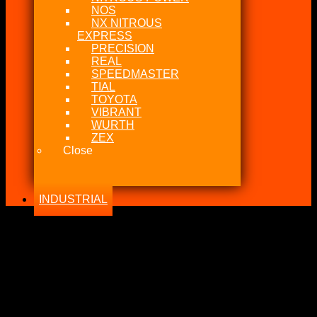
NOS
NX NITROUS
EXPRESS
PRECISION
REAL
SPEEDMASTER
TIAL
TOYOTA
VIBRANT
WURTH
ZEX
Close
INDUSTRIAL
Todo lo relacionado con el modelo 3SGTE / 3SGE / 5SFE /
5SGTE
-30%