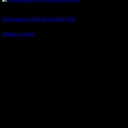
Engine 3SGTE / 3SGE / 5SFE / 5SGTE
King Metales 5SFE Biela ROD STD
$
25.000
Añadir al carrito
-19%