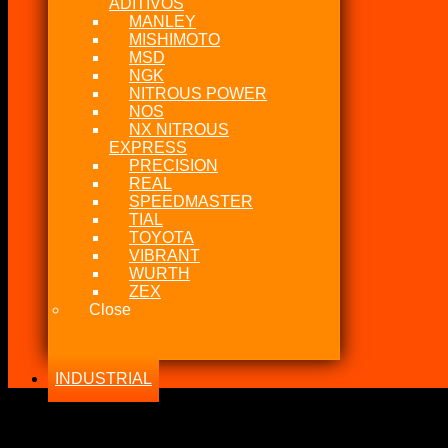
ADITIVOS
MANLEY
MISHIMOTO
MSD
NGK
NITROUS POWER
NOS
NX NITROUS
EXPRESS
PRECISION
REAL
SPEEDMASTER
TIAL
TOYOTA
VIBRANT
WURTH
ZEX
Close
INDUSTRIAL
Todo lo relacionado con el modelo Toyota Celica
-25%