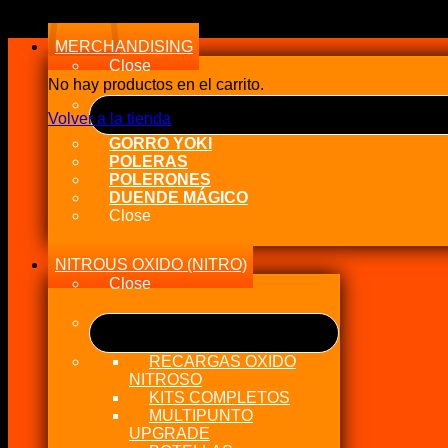
a
alto
MERCHANDISING
Close
No hay productos en el carrito.
Volver a la tienda
GORRO YOKI
POLERAS
POLERONES
DUENDE MÁGICO
Close
NITROUS OXIDO (NITRO)
Close
RECARGAS OXIDO
NITROSO
KITS COMPLETOS
MULTIPUNTO
UPGRADE