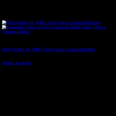
Accesorios
NOS Golilla de Teflón Sello Tuerca Valvula Botella
El
El
$
12.500
$
9.000
precio
precio
Añadir al carrito
original
actual
-18%
era:
es:
$12.500.
$9.000.