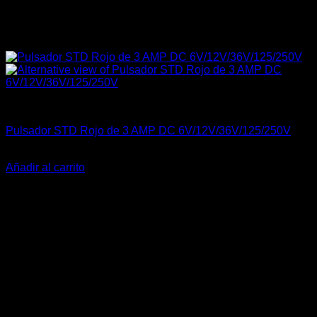
Carrocería & Seguridad
Pulsador STD Rojo de 3 AMP DC 6V/12V/36V/125/250V
El
El
$
15.990
$
9.990
precio
precio
Añadir al carrito
original
actual
-22%
era:
es:
$15.990.
$9.990.