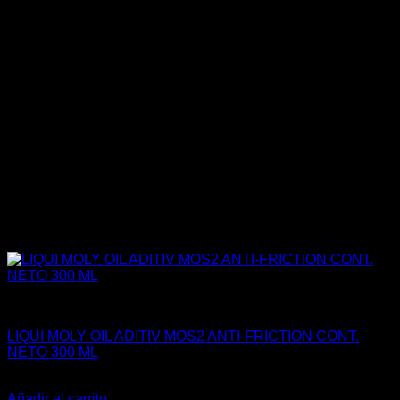
Aceites / Aditivos / Combustible
LIQUI MOLY OIL ADITIV MOS2 ANTI-FRICTION CONT.
NETO 300 ML
El
El
$
6.500
$
5.500
precio
precio
Añadir al carrito