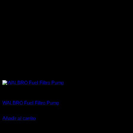
Accesorios
WALBRO Fuel Filtro Pump
El
El
$
15.990
$
10.990
precio
precio
Añadir al carrito
original
actual
-30%
era:
es: