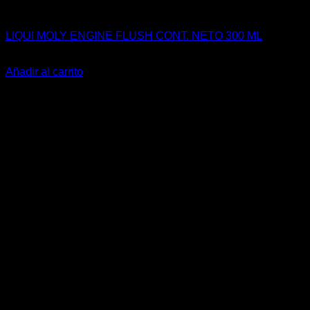
Aceites / Aditivos / Combustible
LIQUI MOLY ENGINE FLUSH CONT. NETO 300 ML
El
El
$
17.990
$
9.990
precio
precio
Añadir al carrito
original
actual
-38%
era:
es:
$17.990.
$9.990.