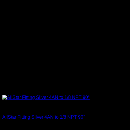
Allstar Performance
AllStar Fitting Silver 4AN to 1/8 NPT 90°
El
El
$
15.990
$
9.900