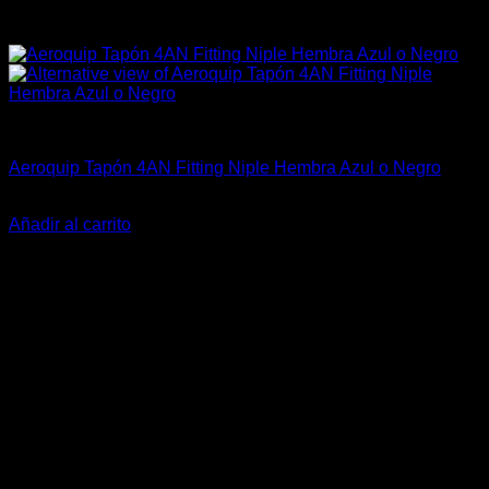
Fitting y Niples
Aeroquip Tapón 4AN Fitting Niple Hembra Azul o Negro
El
El
$
32.990
$
9.990
precio
precio
Añadir al carrito
original
actual
-37%
era:
es:
$32.990.
$9.990.