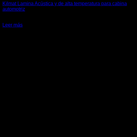
Kilmat Lamina Acústica y de alta temperatura para cabina
automotriz
El
El
$
9.990
$
7.500
precio
precio
Leer más
original
actual
era:
es:
$9.990.
$7.500.