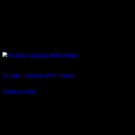
Accesorios
NX Jets – Chicleres WHP Nitrous
El
El
$
15.990
$
10.000
precio
precio
Añadir al carrito
original
actual
-31%
era:
es:
$15.990.
$10.000.