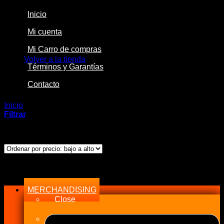
Inicio
Mi cuenta
No hay productos en el carrito.
Mi Carro de compras
Volver a la tienda
Términos y Garantías
Contacto
Inicio
/
Industrial
Filtrar
Ordenado
Mostrando 1–24 de 793 resultados
por
precio:
bajo
Menu
a
alto
MERCHANDISING
Close