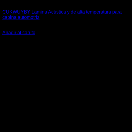
Carrocería & Seguridad
CUKWUYBY Lamina Acústica y de alta temperatura para
cabina automotriz
El
El
$
9.990
$
8.900
precio
precio
Añadir al carrito
original
actual
-28%
era:
es:
$9.990.
$8.900.