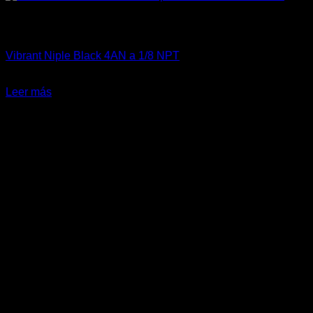
Sin existencias
Fitting y Niples
Vibrant Niple Black 4AN a 1/8 NPT
El
El
$
8.500
$
6.500
precio
precio
Leer más
original
actual
-42%
era:
es:
$8.500.
$6.500.