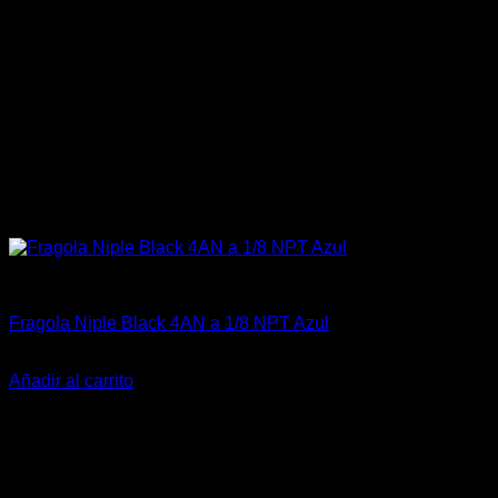
Fitting y Niples
Fragola Niple Black 4AN a 1/8 NPT Azul
El
El
$
9.990
$
7.500
precio
precio
Añadir al carrito
original
actual
-25%
era:
es:
$9.990.
$7.500.