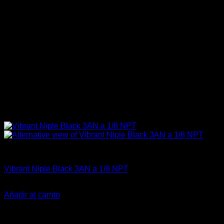
Fitting y Niples
Vibrant Niple Black 3AN a 1/8 NPT
El
El
$
12.500
$
8.500
precio
precio
Añadir al carrito
original
actual
-11%
era:
es:
$12.500.
$8.500.