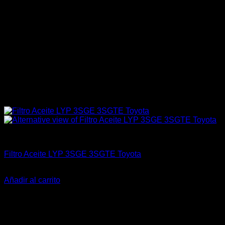
Aceites / Aditivos / Combustible
Filtro Aceite LYP 3SGE 3SGTE Toyota
El
El
$
12.000
$
9.900
precio
precio
Añadir al carrito
original
actual
-38%
era:
es:
$12.000.
$9.900.