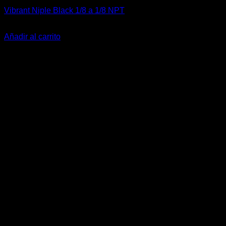
Vibrant Niple Black 1/8 a 1/8 NPT
El
El
$
12.500
$
9.990
precio
precio
Añadir al carrito
original
actual
-70%
era:
es:
$12.500.
$9.990.