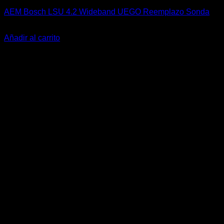
AEM Bosch LSU 4.2 Wideband UEGO Reemplazo Sonda
El
El
$
155.900
$
120.000
precio
precio
Añadir al carrito
original
actual
-57%
era:
es:
$155.900.
$120.000.