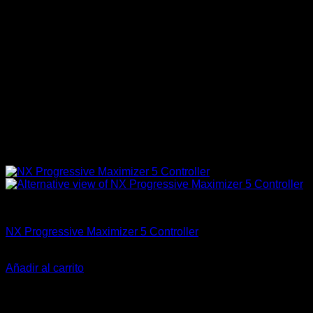
Accesorios
NX Progressive Maximizer 5 Controller
El
El
$
648.700
$
559.000
precio
precio
Añadir al carrito
original
actual
-31%
era:
es:
$648.700.
$559.000.