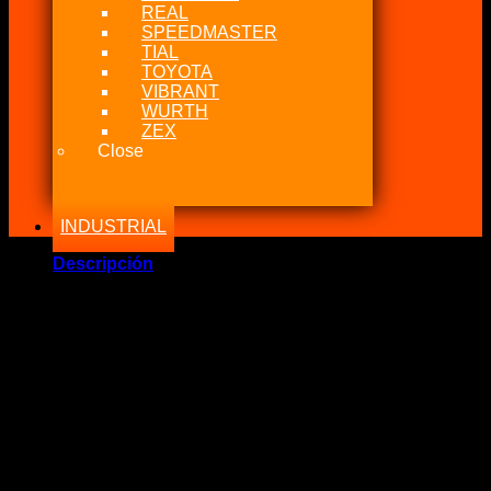
REAL
SPEEDMASTER
TIAL
TOYOTA
VIBRANT
WURTH
ZEX
Close
INDUSTRIAL
Descripción
Marca Fabricante: …:: LIQUI MOLY ::…
Estado: Nuevo – Origen: Germany
Incluye:.
– OIL ADITIV MOS2 ANTI-FRICTION CONT. NETO 300 MLL
Significado: Antifricción MoS2
Código: 2500
Neto: 300ML
DESCRIPCIÓN