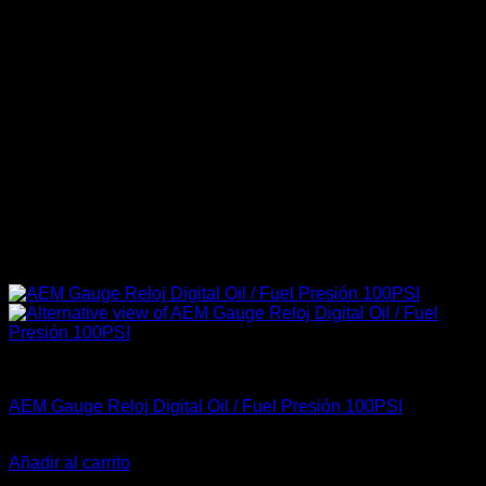
Accesorios Motor
AEM Gauge Reloj Digital Oil / Fuel Presión 100PSI
El
El
$
389.900
$
345.900
precio
precio
Añadir al carrito
original
actual
-23%