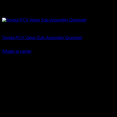
Accesorios Motor
Toyota PCV Valve Sub-Assembly Grommet
El
El
$
40.000
$
35.000
precio
precio
Añadir al carrito
original
actual
-25%
era:
es:
$40.000.
$35.000.