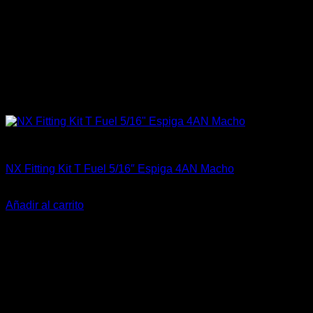
Accesorios
NX Fitting Kit T Fuel 5/16″ Espiga 4AN Macho
El
El
$
29.990
$
22.500
precio
precio
Añadir al carrito
original
actual
-11%
era:
es:
$29.990.
$22.500.