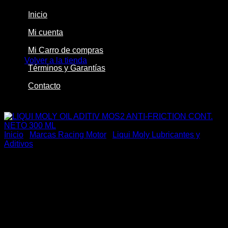
Inicio
Mi cuenta
No hay productos en el carrito.
Mi Carro de compras
Volver a la tienda
Términos y Garantías
Contacto
-15%
Inicio
/
Marcas Racing Motor
/
Liqui Moly Lubricantes y
Aditivos
LIQUI MOLY OIL ADITIV
MOS2 ANTI-FRICTION
CONT. NETO 300 ML