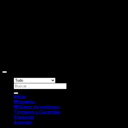
D
Copyright 2026 ©
Sitio web desarrollado por EleMonkey
Digital Studio
Buscar
por:
Inicio
Mi cuenta
Mi Carro de compras
Términos y Garantías
Contacto
Acceder