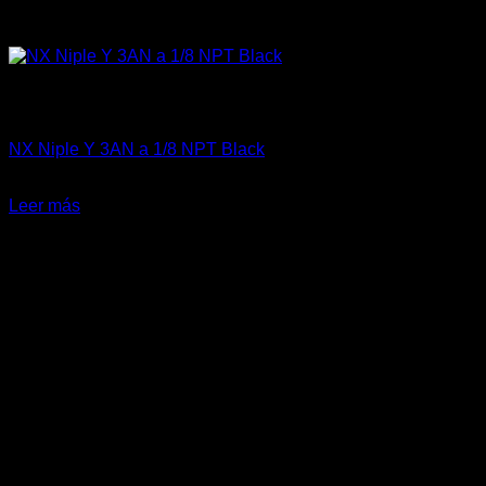
Sin existencias
Fitting y Niples
NX Niple Y 3AN a 1/8 NPT Black
El
El
$
63.990
$
27.300
precio
precio
Leer más
original
actual
era:
es:
$63.990.
$27.300.