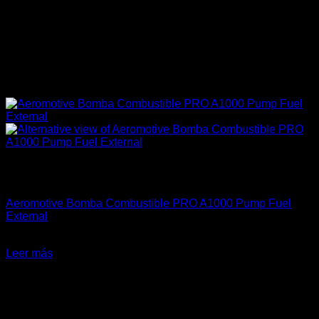
Sin existencias
Aeromotive
Aeromotive Bomba Combustible PRO A1000 Pump Fuel
External
El
El
$
765.990
$
590.000
precio
precio
Leer más
original
actual
-20%
era:
es:
$765.990.
$590.000.