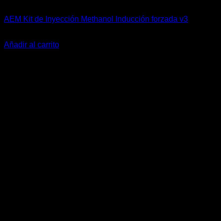
AEM Performance
AEM Kit de Inyección Methanol Inducción forzada v3
El
El
$
865.900
$
769.900
precio
precio
Añadir al carrito
original
actual
era:
es:
$865.900.
$769.900.