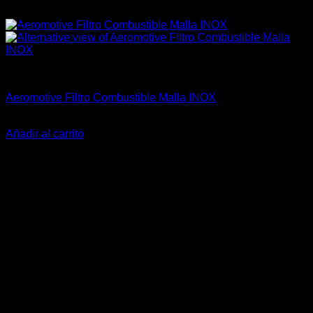
Aeromotive
Aeromotive Filtro Combustible Malla INOX
El
El
$
95.900
$
85.990
precio
precio
Añadir al carrito
original
actual
era:
es:
$95.900.
$85.990.