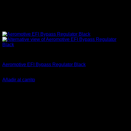
Accesorios
Aeromotive EFI Bypass Regulator Black
El
El
$
314.990
$
229.900
precio
precio
Añadir al carrito
original
actual
-18%
era:
es:
$314.990.
$229.900.