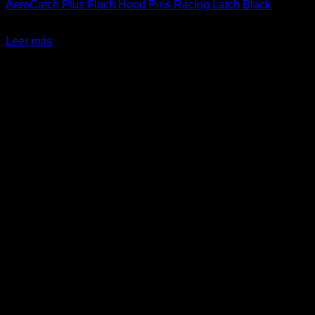
AeroCatch Plus Fluch Hood Pins Racing Latch Black
El
El
$
149.900
$
119.990
precio
precio
Leer más
original
actual
-10%
era:
es:
$149.900.
$119.990.