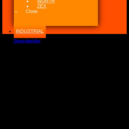
WURTH
ZEX
Close
INDUSTRIAL
Descripción
RPC Gauge 15 PSI Negro
Reloj de presión de Combustible
Marca: RPC
Presión: 0 a 15 PSI
Color Fondo: Negro
Medida: 40mm Diámetro
Conexión: 1/8″ NPT
Calidad: Excelente (Profesional)
Aplicación: Fuel, Oil, Boost, ETC
.: POLÍTICA DE NITROUS POWER CHILE :.
Nunca caeremos en el engaño de decir que algo que es
original siendo imitaciones.
Somos fanáticos del mundo tuerca y sabemos lo mucho que