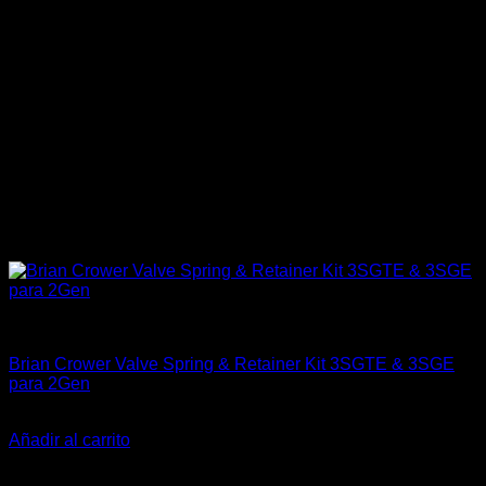
Engine 3SGTE / 3SGE / 5SFE / 5SGTE
Brian Crower Valve Spring & Retainer Kit 3SGTE & 3SGE
para 2Gen
El
El
$
465.990
$
379.900
precio
precio
Añadir al carrito
original
actual
-11%
era:
es: