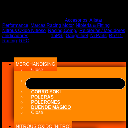
El
El
$
40.000
$
20.000
precio
precio
Sin existencias
original
actual
era:
es:
SKU:
RPC-R5715
Categorías:
Accesorios
,
Allstar
$40.000.
$20.000.
Performance
,
Marcas Racing Motor
,
Nipleria & Fitting
,
Nitrous Oxido Nitroso
,
Racing Comp.
,
Relojerías / Medidores
/ Indicadores
Etiquetas:
15PSI
,
Gauge fuel
,
Ni Parts
,
R5715
,
Racing
,
RPC
Menu
MERCHANDISING
Close
GORRO YOKI
POLERAS
POLERONES
DUENDE MÁGICO
Close
NITROUS OXIDO (NITRO)