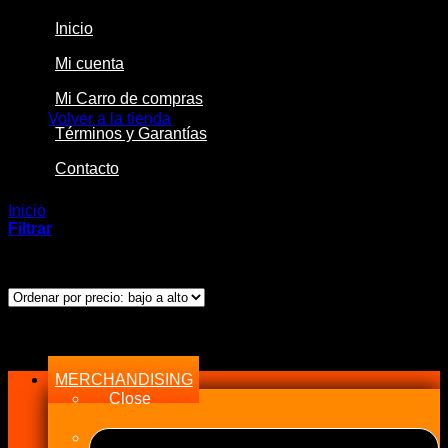
Inicio
Mi cuenta
No hay productos en el carrito.
Mi Carro de compras
Volver a la tienda
Términos y Garantías
Contacto
Inicio
/
Productos etiquetados “15PSI”
Filtrar
Mostrando el único resultado
Menu
MERCHANDISING
Close