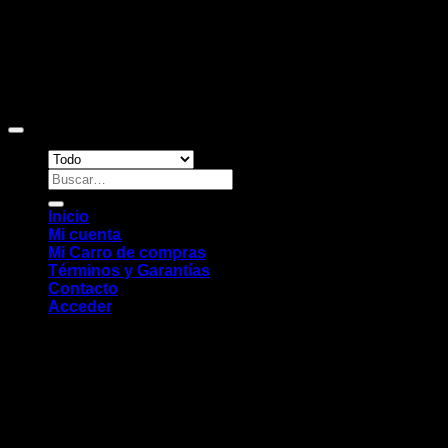
Copyright 2026 ©
Sitio web desarrollado por EleMonkey
Digital Studio
Buscar
por:
Inicio
Mi cuenta
Mi Carro de compras
Términos y Garantías
Contacto
Acceder