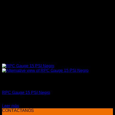
Sin existencias
Accesorios
RPC Gauge 15 PSI Negro
El
El
$
40.000
$
20.000
precio
precio
Leer más
original
actual
CONTÁCTANOS
era:
es: