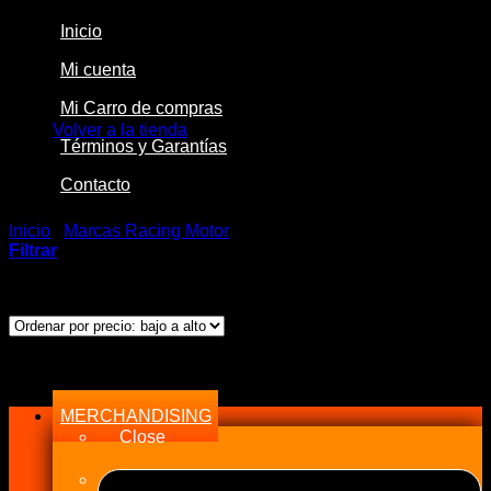
Inicio
Mi cuenta
No hay productos en el carrito.
Mi Carro de compras
Volver a la tienda
Términos y Garantías
Contacto
Inicio
/
Marcas Racing Motor
/
Speedmaster
Filtrar
Ordenado
Mostrando los 3 resultados
por
precio:
bajo
Menu
a
alto
MERCHANDISING
Close