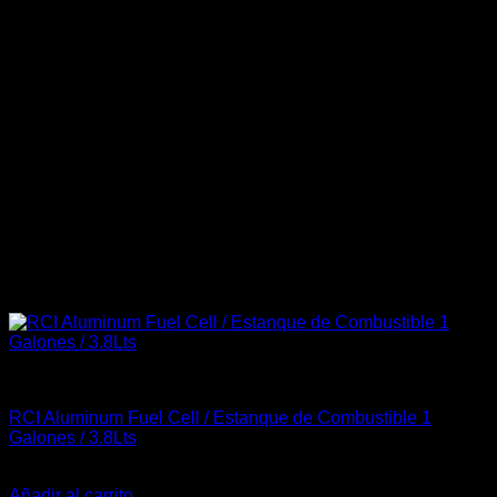
Accesorios
RCI Aluminum Fuel Cell / Estanque de Combustible 1
Galones / 3.8Lts
El
El
$
120.000
$
115.000
precio
precio
Añadir al carrito