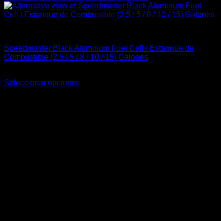
Accesorios
Speedmaster Black Aluminum Fuel Cell / Estanque de
Combustible (2.5 / 5 / 8 / 10 / 15) Galones
Rango
$
199.000
-
$
359.900
de
Seleccionar opciones
Este
precios:
-11%
producto
desde
tiene
$199.000
múltiples
hasta
variantes.
$359.900
Las
opciones
se
pueden
elegir
en
la
página
de
producto