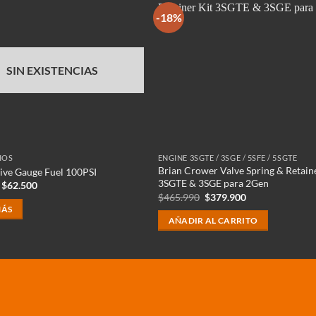
-18%
SIN EXISTENCIAS
IOS
ENGINE 3SGTE / 3SGE / 5SFE / 5SGTE
Brian Crower Valve Spring & Retaine
ve Gauge Fuel 100PSI
3SGTE & 3SGE para 2Gen
El
El
$
62.500
precio
precio
El
El
$
465.990
$
379.900
original
actual
precio
precio
MÁS
era:
es:
original
actual
AÑADIR AL CARRITO
$84.990.
$62.500.
era:
es:
$465.990.
$379.900.