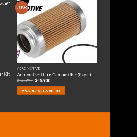
-18%
AEROMOTIVE
r Kit
Aeromotive Filtro Combustible (Papel)
El
El
$
55.990
$
45.900
precio
precio
original
actual
AÑADIR AL CARRITO
era:
es:
$55.990.
$45.900.