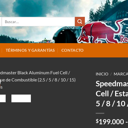
Buscar
por:
TÉRMINOS Y GARANTÍAS
CONTACTO
INICIO
/
MARCA
Speedmas
Cell / Es
5 / 8 / 10
199.000
-
$