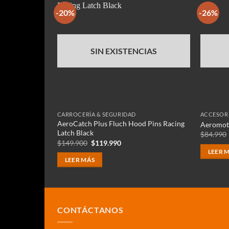
-20%
-26%
SIN EXISTENCIAS
CARROCERÍA & SEGURIDAD
ACCESOR
25+ Perno de
AeroCatch Plus Fluch Hood Pins Racing
Aeromoti
Latch Black
$
84.990
El
El
$
149.900
$
119.990
precio
precio
LEER 
original
actual
LEER MÁS
era:
es:
90.
$149.900.
$119.990.
CONTÁCTANOS