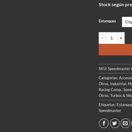
Stock según pr
Estanques
Speedmaster Black 
SKU:
Speedmaster F
Categorías:
Accesor
Otros
,
Industrial
,
Ma
Racing Comp.
,
Spee
Otros
,
Turbos & Wa
Etiquetas:
Estanque
Speedmaster