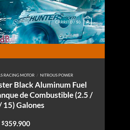
0
CARRITO /
$
0
S RACING MOTOR
/
NITROUS POWER
ter Black Aluminum Fuel
tanque de Combustible (2.5 /
 / 15) Galones
Rango
359.900
$