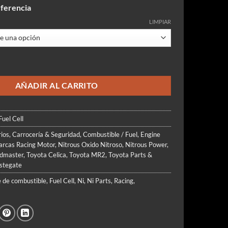
de
eferencia
precios:
desde
LIMPIAR
$199.000
hasta
$359.900
Aluminum Fuel Cell / Estanque de Combustible (2.5 / 5 / 8 / 10 / 15) Ga
AÑADIR AL CARRITO
uel Cell
ios
,
Carrocería & Seguridad
,
Combustible / Fuel
,
Engine
rcas Racing Motor
,
Nitrous Oxido Nitroso
,
Nitrous Power
,
dmaster
,
Toyota Celica
,
Toyota MR2
,
Toyota Parts &
stegate
 de combustible
,
Fuel Cell
,
Ni
,
Ni Parts
,
Racing
,