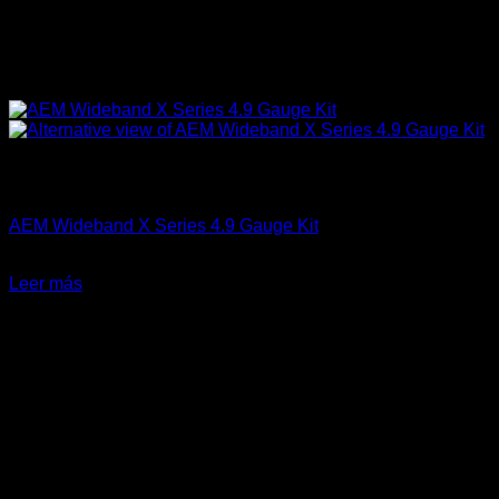
Sin existencias
AEM Performance
AEM Wideband X Series 4.9 Gauge Kit
El
El
$
375.990
$
299.990
precio
precio
Leer más
original
actual
-11%
era:
es:
$375.990.
$299.990.