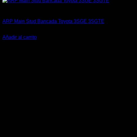
ARP Racing
ARP Main Stud Bancada Toyota 3SGE 3SGTE
El
El
$
198.900
$
159.900
precio
precio
Añadir al carrito
original
actual
-20%
era:
es:
$198.900.
$159.900.