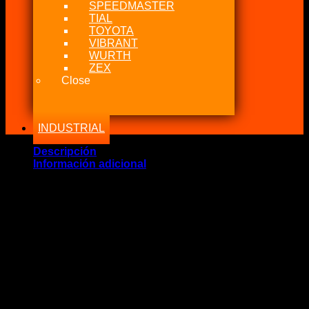
SPEEDMASTER
TIAL
TOYOTA
VIBRANT
WURTH
ZEX
Close
INDUSTRIAL
Descripción
Información adicional
Marca Fabricante: …:: ARP ::…
Estado: Nuevo – Origen: USA
Incluye:.
– ARP Head Stud Toyota 3SGE 3SGTE y Beams
Significado: Pernos de Culata ARP.
Compatibilidad: Toyota 3SGE & 3SGTE
Capacidad Torque: 60Lbs
Código: 203-4204
DESCRIPCIÓN