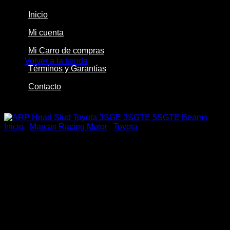
Inicio
Mi cuenta
No hay productos en el carrito.
Mi Carro de compras
Volver a la tienda
Términos y Garantías
Contacto
-24%
Inicio
/
Marcas Racing Motor
/
Toyota
ARP Head Stud Toyota
3SGE 3SGTE 5SGTE Beams
El
El
$
422.000
$
319.990