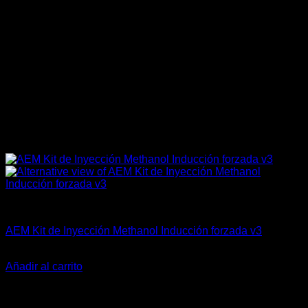
AEM Performance
AEM Kit de Inyección Methanol Inducción forzada v3
El
El
$
865.900
$
769.900
precio
precio
Añadir al carrito
original
actual
-22%
era:
es:
$865.900.
$769.900.