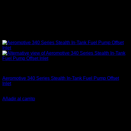
Accesorios
Aeromotive 340 Series Stealth In-Tank Fuel Pump Offset
Inlet
El
El
$
282.990
$
245.900
precio
precio
Añadir al carrito
original
actual
-18%
era:
es:
$282.990.
$245.900.