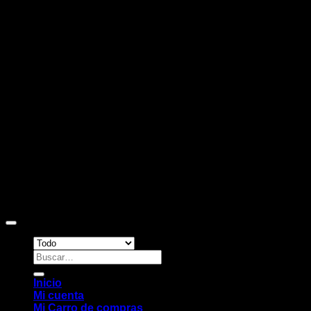
D
Copyright 2026 ©
Sitio web desarrollado por EleMonkey
Digital Studio
Buscar
por:
Inicio
Mi cuenta
Mi Carro de compras