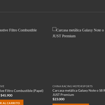
IVE
CHINA RACING MOTORSPORTS
Carcasa metálica Galaxy Note o S8 
ve Filtro Combustible (Papel)
JUST Premium
El
El
$
45.900
precio
precio
$
23.000
original
actual
R AL CARRITO
era:
es: