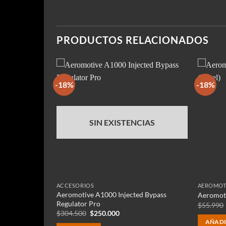
PRODUCTOS RELACIONADOS
-18%
-18%
SIN EXISTENCIAS
ACCESORIOS
AEROMOT
10 micron
Aeromotive A1000 Injected Bypass
Aeromoti
Regulator Pro
$
55.990
El
El
$
304.500
$
250.000
precio
precio
AÑADI