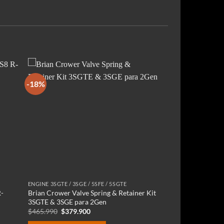
-18%
ENGINE 3SGTE / 3SGE / 5SFE / 5SGTE
R-
Brian Crower Valve Spring & Retainer Kit
3SGTE & 3SGE para 2Gen
El
El
$
465.990
$
379.900
precio
precio