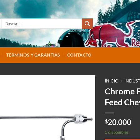
Buscar
por:
TÉRMINOS Y GARANTÍAS
CONTACTO
INICIO
/
INDUST
Chrome Fu
Feed Che
20.000
$
1 disponibles