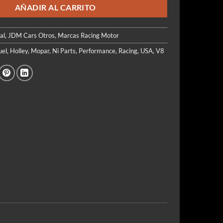
AÑADIR AL CARRITO
al
,
JDM Cars Otros
,
Marcas Racing Motor
uel
,
Holley
,
Mopar
,
Ni Parts
,
Performance
,
Racing
,
USA
,
V8