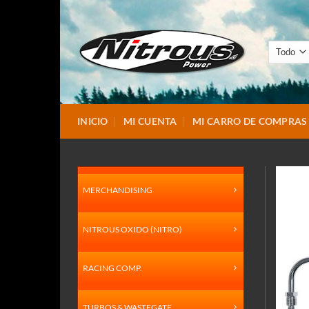
Saltar
al
contenido
INICIO
MI CUENTA
MI CARRO DE COMPRAS
MERCHANDISING
NITROUS OXIDO (NITRO)
RACING COMP.
TURBOS & WASTEGATE