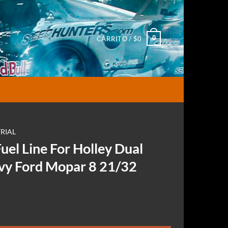
0
CARRITO /
$
0
RIAL
el Line For Holley Dual
vy Ford Mopar 8 21/32