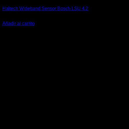
Haltech Wideband Sensor Bosch LSU 4.2
El
El
$
239.000
$
190.000
precio
precio
Añadir al carrito
original
actual
-25%
era:
es:
$239.000.
$190.000.