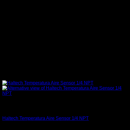
Sin existencias
Electrónica & Componentes
Haltech Temperatura Aire Sensor 1/4 NPT
El
El
$
69.900
$
55.000