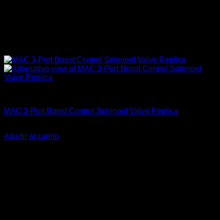
Electrónica & Componentes
MAC 3-Port Boost Control Solenoid Valve Replica
El
El
$
115.000
$
80.000
precio
precio
Añadir al carrito
original
actual
-24%
era:
es:
$115.000.
$80.000.