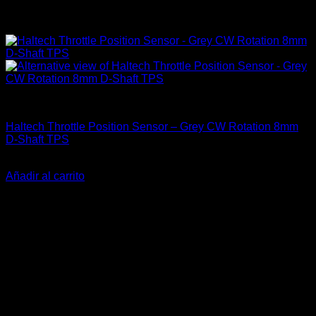
Electrónica & Componentes
Haltech Throttle Position Sensor – Grey CW Rotation 8mm
D-Shaft TPS
El
El
$
288.000
$
214.900
precio
precio
Añadir al carrito
original
actual
era:
es:
$288.000.
$214.900.