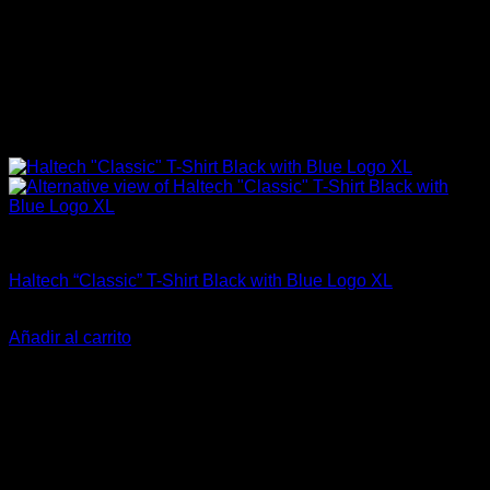
Haltech
Haltech “Classic” T-Shirt Black with Blue Logo XL
El
El
$
59.900
$
39.990
precio
precio
Añadir al carrito
original
actual
-21%
era:
es:
$59.900.
$39.990.