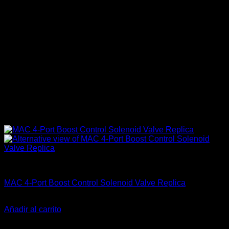
Electrónica & Componentes
MAC 4-Port Boost Control Solenoid Valve Replica
El
El
$
145.000
$
109.900
precio
precio
Añadir al carrito
original
actual
-29%
era:
es: