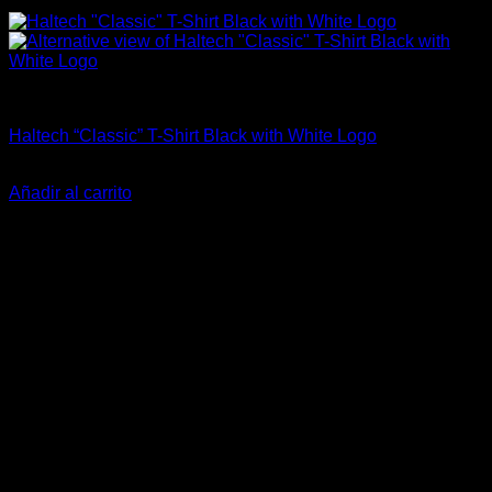
Haltech
Haltech “Classic” T-Shirt Black with White Logo
El
El
$
59.900
$
39.990
precio
precio
Añadir al carrito
original
actual
-33%
era:
es:
$59.900.
$39.990.