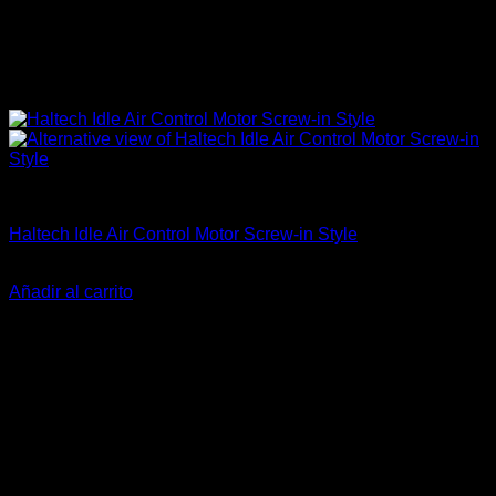
Electrónica & Componentes
Haltech Idle Air Control Motor Screw-in Style
El
El
$
169.900
$
129.900
precio
precio
Añadir al carrito
original
actual
-14%
era:
es:
$169.900.
$129.900.