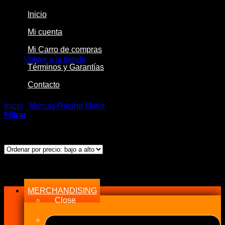
Inicio
Mi cuenta
No hay productos en el carrito.
Mi Carro de compras
Volver a la tienda
Términos y Garantías
Contacto
Inicio
/
Marcas Racing Motor
/
Haltech
Filtrar
Ordenado
Mostrando los 18 resultados
por
precio:
bajo
Menu
a
alto
MERCHANDISING
Close