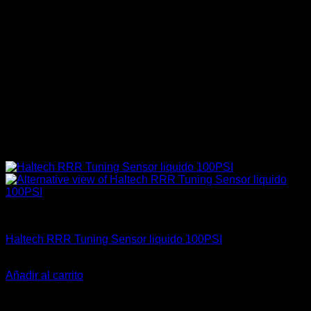
Electrónica & Componentes
Haltech RRR Tuning Sensor liquido 100PSI
El
El
$
219.000
$
189.000
precio
precio
Añadir al carrito
original
actual
-21%
era:
es: