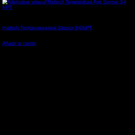
Electrónica & Componentes
Haltech Temperatura Aire Sensor 3/4 NPT
El
El
$
69.900
$
55.000
precio
precio
Añadir al carrito
original
actual
-30%
era:
es:
$69.900.
$55.000.