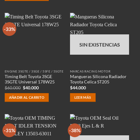
$60.000.
$40.000.
-33%
SIN EXISTENCIAS
ENGINE 3SGTE / 3SGE / 5SFE / 5SGTE
MARCAS RACING MOTOR
Timing Belt Toyota 3SGE
Mangueras Silicona Radiador
3SGTE Universal 178W25
Toyota Celica ST205
El
El
$
60.000
$
40.000
$
44.000
precio
precio
original
actual
AÑADIR AL CARRITO
LEER MÁS
era:
es:
$60.000.
$40.000.
-31%
-38%