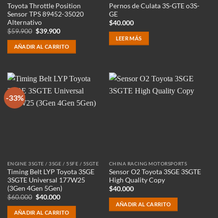
Toyota Throttle Position
Pernos de Culata 3S-GTE o3S-
Sensor TPS 89452-35020
GE
Alternativo
$
40.000
El
El
$
59.900
$
39.900
precio
precio
LEER MÁS
original
actual
AÑADIR AL CARRITO
era:
es:
$59.900.
$39.900.
-33%
ENGINE 3SGTE / 3SGE / 5SFE / 5SGTE
CHINA RACING MOTORSPORTS
Timing Belt LYP Toyota 3SGE
Sensor O2 Toyota 3SGE 3SGTE
3SGTE Universal 177W25
High Quality Copy
(3Gen 4Gen 5Gen)
$
40.000
El
El
$
60.000
$
40.000
precio
precio
AÑADIR AL CARRITO
original
actual
AÑADIR AL CARRITO
era:
es: