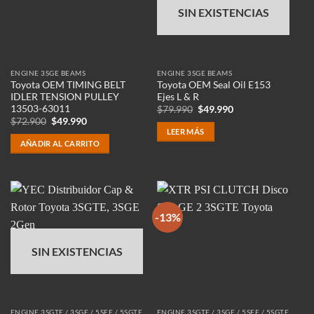
SIN EXISTENCIAS
ENGINE 3SGE BEAMS
ENGINE 3SGE BEAMS
Toyota OEM TIMING BELT
Toyota OEM Seal Oil E153
IDLER TENSION PULLEY
Ejes L & R
13503-63011
El
El
$
79.990
$
49.990
precio
precio
El
El
$
72.900
$
49.990
original
actual
precio
precio
LEER MÁS
era:
es:
original
actual
AÑADIR AL CARRITO
$79.990.
$49.990.
era:
es:
$72.900.
$49.990.
-13%
SIN EXISTENCIAS
ENGINE 3SGTE / 3SGE / 5SFE / 5SGTE
ENGINE 3SGTE / 3SGE / 5SFE / 5SGTE