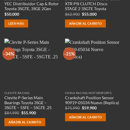
YEC Distribuidor Cap & Rotor
XTR PSI CLUTCH Disco
Toyota 3SGTE, 3SGE 2Gen
STAGE 2 3SGTE Toyota
El
El
$
50.000
$
62.900
$
55.000
precio
precio
original
actual
LEER MÁS
AÑADIR AL CARRITO
era:
es:
$62.900.
$55.000.
-34%
-21%
CLEVITE RACING
CHINA RACING MOTORSPORTS
Clevite P-Series Main
Crankshaft Position Sensor
Bearings Toyota 3SGE –
90919-05034 Nuevo (Replica)
3SGTE – 5SFE – 5SGTE .25
El
El
$
75.990
$
59.900
precio
precio
El
El
$
84.990
$
55.900
original
actual
precio
precio
AÑADIR AL CARRITO
era:
es:
original
actual
AÑADIR AL CARRITO
$75.990.
$59.900.
era:
es:
$84.990.
$55.900.