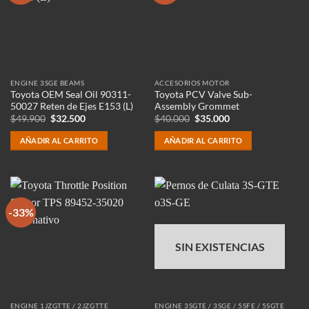
ENGINE 3SGE BEAMS
ACCESORIOS MOTOR
Toyota OEM Seal Oil 90311-
Toyota PCV Valve Sub-
50027 Reten de Ejes E153 (L)
Assembly Grommet
El
El
El
El
$
49.900
$
32.500
$
40.000
$
35.000
precio
precio
precio
precio
original
actual
original
actual
AÑADIR AL CARRITO
AÑADIR AL CARRITO
era:
es:
era:
es:
$49.900.
$32.500.
$40.000.
$35.000.
-33%
SIN EXISTENCIAS
ENGINE 1JZGTTE / 2JZGTTE
ENGINE 3SGTE / 3SGE / 5SFE / 5SGTE