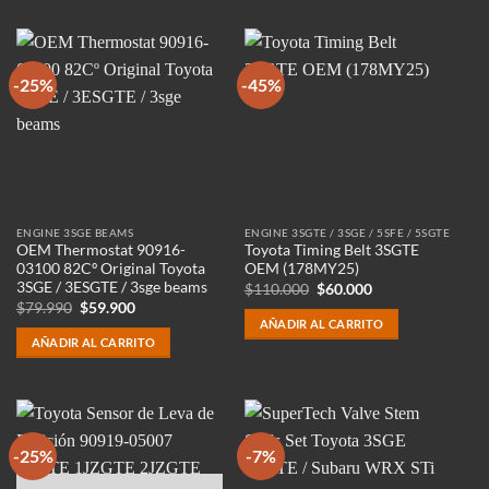
-25%
-45%
ENGINE 3SGE BEAMS
ENGINE 3SGTE / 3SGE / 5SFE / 5SGTE
OEM Thermostat 90916-
Toyota Timing Belt 3SGTE
03100 82Cº Original Toyota
OEM (178MY25)
3SGE / 3ESGTE / 3sge beams
El
El
$
110.000
$
60.000
precio
precio
El
El
$
79.990
$
59.900
original
actual
precio
precio
AÑADIR AL CARRITO
era:
es:
original
actual
AÑADIR AL CARRITO
$110.000.
$60.000.
era:
es:
$79.990.
$59.900.
-25%
-7%