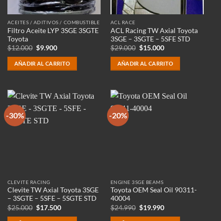
ACEITES / ADITIVOS / COMBUSTIBLE
ACL RACE
Filtro Aceite LYP 3SGE 3SGTE
ACL Racing TW Axial Toyota
Toyota
3SGE – 3SGTE – 5SFE STD
El
El
El
El
$
12.000
$
9.900
$
29.000
$
15.000
precio
precio
precio
precio
original
actual
original
actual
AÑADIR AL CARRITO
AÑADIR AL CARRITO
era:
es:
era:
es:
$12.000.
$9.900.
$29.000.
$15.000.
-30%
-20%
CLEVITE RACING
ENGINE 3SGE BEAMS
Clevite TW Axial Toyota 3SGE
Toyota OEM Seal Oil 90311-
– 3SGTE – 5SFE – 5SGTE STD
40004
El
El
El
El
$
25.000
$
17.500
$
24.990
$
19.990
precio
precio
precio
precio
original
actual
original
actual