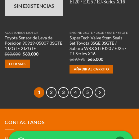
SIN EXISTENCIAS
ACCESORIOS MOTOR
ENGINE 3SGTE / 3SGE / 5SFE / 5SGTE
Toyota Sensor de Leva de
SuperTech Valve Stem Seals
Posición 90919-05007 3SGTE
Set Toyota 3SGE 3SGTE /
1JZGTE 2JZGTE
Subaru WRX STi EJ20 / EJ25 /
EJ-Series X16
El
El
$
80.000
$
60.000
precio
precio
El
El
$
69.990
$
65.000
original
actual
precio
precio
LEER MÁS
era:
es:
original
actual
AÑADIR AL CARRITO
$80.000.
$60.000.
era:
es:
$69.990.
$65.000.
1
2
3
4
5
CONTÁCTANOS
Nitrous Power Chile SPA