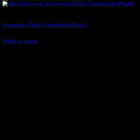
Aeromotive
Aeromotive Filtro Combustible (Papel)
El
El
$
55.990
$
45.900
precio
precio
Añadir al carrito
original
actual
-26%
era:
es:
$55.990.
$45.900.