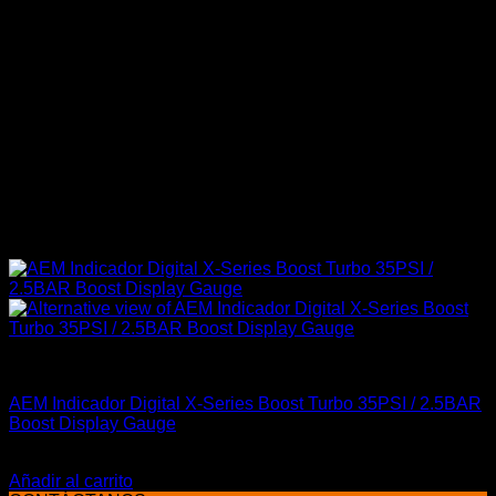
AEM Performance
AEM Indicador Digital X-Series Boost Turbo 35PSI / 2.5BAR
Boost Display Gauge
El
El
$
349.900
$
319.900
precio
precio
Añadir al carrito