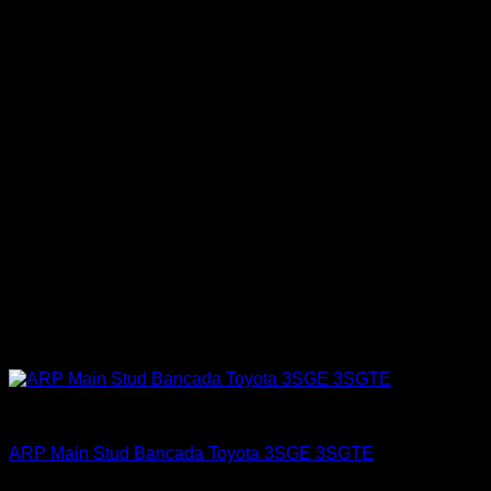
ARP Racing
ARP Main Stud Bancada Toyota 3SGE 3SGTE
El
El
$
198.900
$
159.900