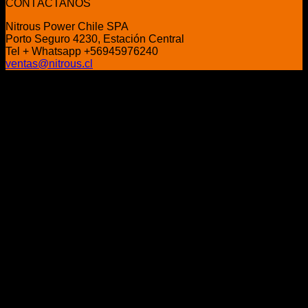
original
actual
CONTÁCTANOS
era:
es:
Nitrous Power Chile SPA
$349.900.
$319.900.
Porto Seguro 4230, Estación Central
Tel + Whatsapp +56945976240
ventas@nitrous.cl
P
V