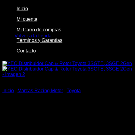
Inicio
Mi cuenta
No hay productos en el carrito.
Mi Carro de compras
Volver a la tienda
Términos y Garantías
Contacto
Inicio
/
Marcas Racing Motor
/
Toyota
YEC Distribuidor Cap &
Rotor Toyota 3SGTE, 3SGE
2Gen