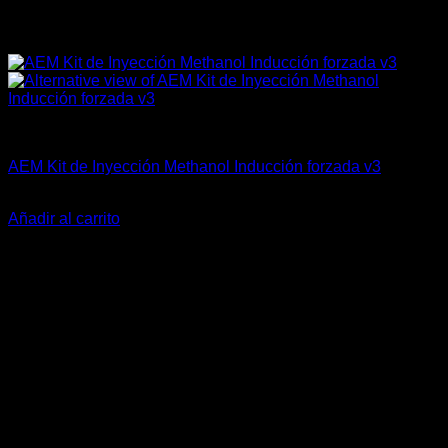
AEM Performance
AEM Kit de Inyección Methanol Inducción forzada v3
El
El
$
865.900
$
769.900
precio
precio
Añadir al carrito
original
actual
-18%
era:
es:
$865.900.
$769.900.