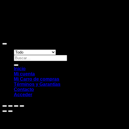
Copyright 2026 ©
Sitio web desarrollado por EleMonkey
Digital Studio
Buscar
por:
Inicio
Mi cuenta
Mi Carro de compras
Términos y Garantías
Contacto
Acceder