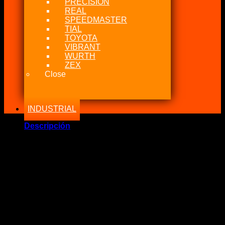
PRECISION
REAL
SPEEDMASTER
TIAL
TOYOTA
VIBRANT
WURTH
ZEX
Close
INDUSTRIAL
Descripción
Marca Fabricante: …::YEC::…
Estado: Nuevo – Origen: Japón
Incluye:.
– YEC Distribuidor Cap & Rotor Toyota 3SGTE, 3SGE 2Gen
Significado: Remplaze su usado tapa distribuidor por uno
nuevo con su rotor incluido..
Compatibilidad: Toyota 3SGTE, 3SGTE 1 y 2 Gen.
Color: Negro
Material: Plástico Fundido