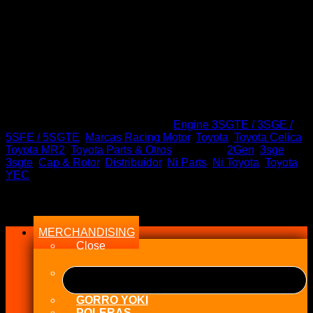
$
50.000
Stock en tiempo Real
Sin existencias
SKU:
826732553368
Categorías:
Engine 3SGTE / 3SGE /
5SFE / 5SGTE
,
Marcas Racing Motor
,
Toyota
,
Toyota Celica
,
Toyota MR2
,
Toyota Parts & Otros
Etiquetas:
2Gen
,
3sge
,
3sgte
,
Cap & Rotor
,
Distribuidor
,
Ni Parts
,
Ni Toyota
,
Toyota
,
YEC
Menu
MERCHANDISING
Close
GORRO YOKI
POLERAS