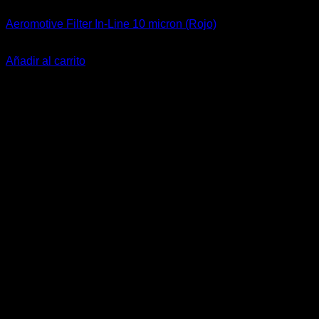
Aeromotive Filter In-Line 10 micron (Rojo)
El
El
$
199.000
$
145.900
precio
precio
Añadir al carrito
original
actual
-11%
era:
es:
$199.000.
$145.900.