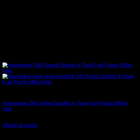
Accesorios
Aeromotive 340 Series Stealth In-Tank Fuel Pump Offset
Inlet
El
El
$
282.990
$
245.900
precio
precio
Añadir al carrito
original
actual
-27%
era:
es: