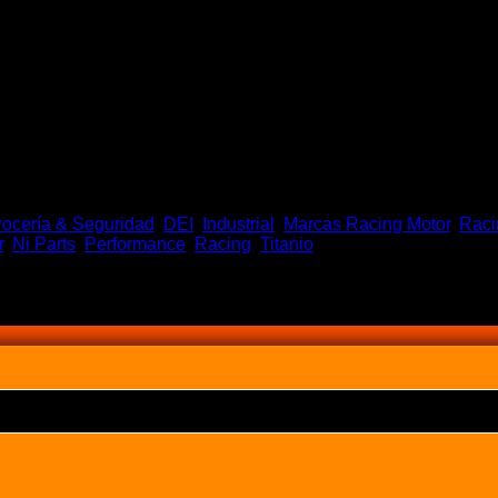
rocería & Seguridad
,
DEI
,
Industrial
,
Marcas Racing Motor
,
Raci
r
,
Ni Parts
,
Performance
,
Racing
,
Titanio