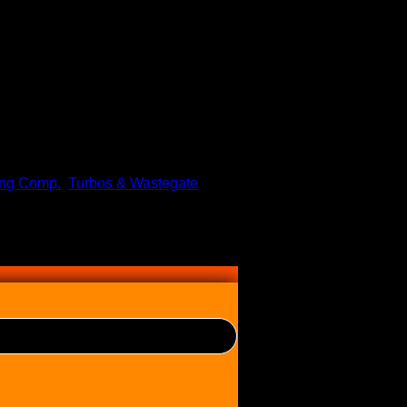
ng Comp.
,
Turbos & Wastegate