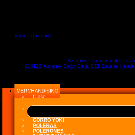
No hay productos en el carrito.
$
65.990
Volver a la tienda
Stock en tiempo Real
Sin existencias
SKU:
DEI 010126
Categorías:
Aislantes Térmicos y otros
,
Car
Etiquetas:
010126
,
Aislante
,
Calor
,
Cinta
,
DEI
,
Escape
,
Heade
Menu
MERCHANDISING
Close
GORRO YOKI
POLERAS
POLERONES