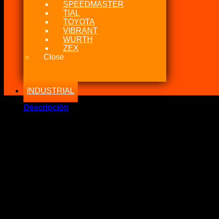
SPEEDMASTER
TIAL
TOYOTA
VIBRANT
WURTH
ZEX
Close
INDUSTRIAL
Descripción
Marca Fabricante: …::DEI::…
Estado: Nuevo – Origen: USA
Incluye:.
– DEI Titanio Cinta Aislante Calor Escape
Significado: Cinta aislante de temperatura para múltiple o tub
Compatibilidad: Para cualquier vehículo.
Color: Titanium
Material: Textel fibra de vidrio
Tamaño: 25mm Ancho x 15.2Mts Largo
Código: 010126