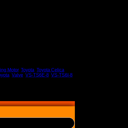
ing Motor
,
Toyota
,
Toyota Celica
,
oyota
,
Valve
,
VS-TS6E-8
,
VS-TS6I-8
,