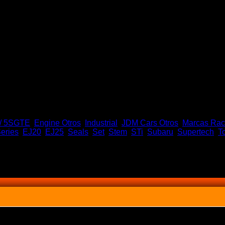
 / 5SGTE
,
Engine Otros
,
Industrial
,
JDM Cars Otros
,
Marcas Rac
eries
,
EJ20
,
EJ25
,
Seals
,
Set
,
Stem
,
STi
,
Subaru
,
Supertech
,
T