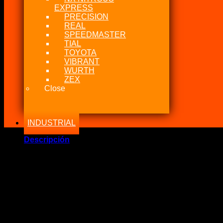
EXPRESS
PRECISION
REAL
SPEEDMASTER
TIAL
TOYOTA
VIBRANT
WURTH
ZEX
Close
INDUSTRIAL
Descripción
Marca Fabricante: …:: SUPERTECH ::…
Estado: Nuevo – Origen: USA
Incluye:.
– Supertech Valve Stem Seals Set for Subaru WRX STi EJ20 
Significado: Retenes de Válvula para Subaru y Toyota..
Compatibilidad: Toyota 3SGTE – Subaru WRX STi
Código: VS-TS6E-8 + VS-TS6I-8