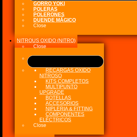
EJ25
GORRO YOKI
/
POLERAS
EJ-
POLERONES
Series
DUENDE MÁGICO
X16
Close
cantidad
NITROUS OXIDO (NITRO)
Close
RECARGAS OXIDO
NITROSO
KITS COMPLETOS
MULTIPUNTO
UPGRADE
BOTELLAS
ACCESORIOS
NIPLERIA & FITTING
COMPONENTES
ELÉCTRICOS
Close