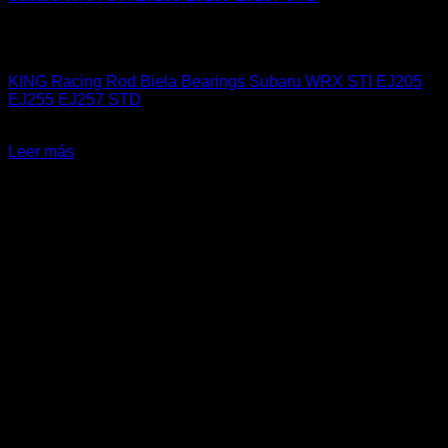
Sin existencias
Industrial
KING Racing Rod Biela Bearings Subaru WRX STI EJ205
EJ255 EJ257 STD
El
El
$
129.990
$
99.990
precio
precio
Leer más
original
actual
-23%
era:
es:
$129.990.
$99.990.