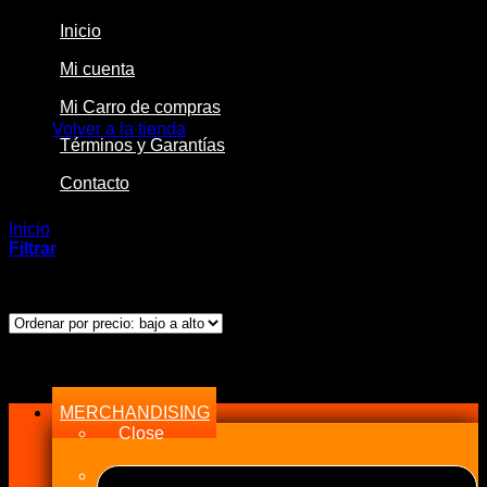
Inicio
Mi cuenta
No hay productos en el carrito.
Mi Carro de compras
Volver a la tienda
Términos y Garantías
Contacto
Inicio
/
Productos etiquetados “STi”
Filtrar
Ordenado
Mostrando los 5 resultados
por
precio:
bajo
Menu
a
alto
MERCHANDISING
Close