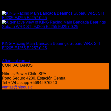
Industrial
KING Racing Main Bancada Bearings Subaru WRX STI
EJ205 EJ255 EJ257 0.25
El
El
$
214.990
$
184.990
precio
precio
Añadir al carrito
original
actual
CONTÁCTANOS
era:
es:
Nitrous Power Chile SPA
$214.990.
$184.990.
Porto Seguro 4230, Estación Central
Tel + Whatsapp +56945976240
ventas@nitrous.cl
P