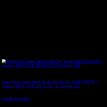
Engine 3SGTE / 3SGE / 5SFE / 5SGTE
SuperTech Valve Stem Seals Set Toyota 3SGE 3SGTE /
Subaru WRX STi EJ20 / EJ25 / EJ-Series X16
El
El
$
69.990
$
65.000
precio
precio
Añadir al carrito
original
actual
-23%
era:
es: