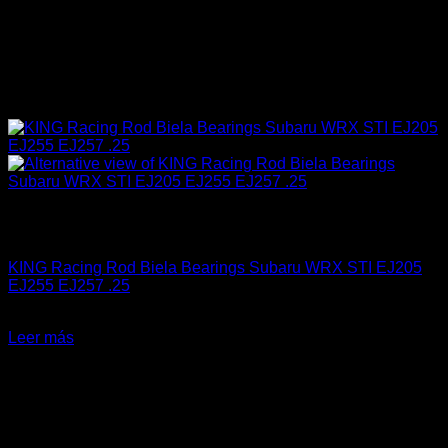
Sin existencias
Industrial
KING Racing Rod Biela Bearings Subaru WRX STI EJ205
EJ255 EJ257 .25
El
El
$
129.990
$
99.990
precio
precio
Leer más
original
actual
-21%
era:
es:
$129.990.
$99.990.