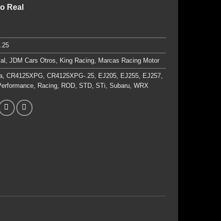
precio
precio
o Real
original
actual
era:
es:
$129.990.
$99.990.
.25
ial
,
JDM Cars Otros
,
King Racing
,
Marcas Racing Motor
a
,
CR4125XPG
,
CR4125XPG-.25
,
EJ205
,
EJ255
,
EJ257
,
Performance
,
Racing
,
ROD
,
STD
,
STi
,
Subaru
,
WRX