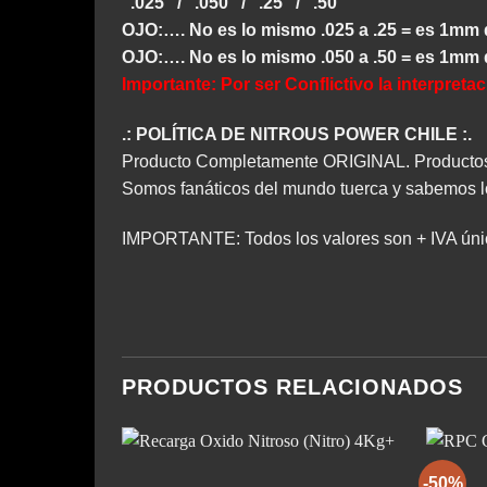
“.025” / “.050” / “.25” / “.50”
OJO:…. No es lo mismo .025 a .25 = es 1mm 
OJO:…. No es lo mismo .050 a .50 = es 1mm 
Importante: Por ser Conflictivo la interpre
.: POLÍTICA DE NITROUS POWER CHILE :.
Producto Completamente ORIGINAL. Productos g
Somos fanáticos del mundo tuerca y sabemos lo
IMPORTANTE: Todos los valores son + IVA únic
PRODUCTOS RELACIONADOS
-50%