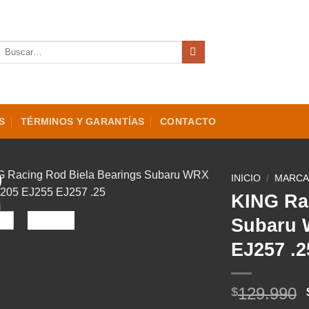
Buscar
por:
S
TÉRMINOS Y GARANTÍAS
CONTACTO
INICIO
/
MARCA
KING Ra
Subaru 
EJ257 .2
129.990
$