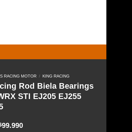
0
CARRITO /
$
0
S RACING MOTOR
/
KING RACING
cing Rod Biela Bearings
WRX STI EJ205 EJ255
5
El
El
99.990
$