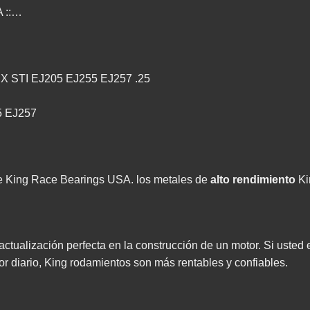
A ::…
RX STI EJ205 EJ255 EJ257 .25
5 EJ257
ue King Race Bearings USA. los metales de
alto rendimiento
Ki
ctualización perfecta en la construcción de un motor. Si usted
or diario, King rodamientos son más rentables y confiables.