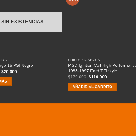
SIN EXISTENCIAS
IOS
CHISPA / IGNICIÓN
MSD Ignition Coil High Performanc
ge 15 PSI Negro
1983-1997 Ford TFI style
El
El
$
20.000
precio
precio
El
El
$
179.000
$
119.900
original
actual
precio
precio
MÁS
era:
es:
original
actual
AÑADIR AL CARRITO
$40.000.
$20.000.
era:
es:
$179.000.
$119.900.