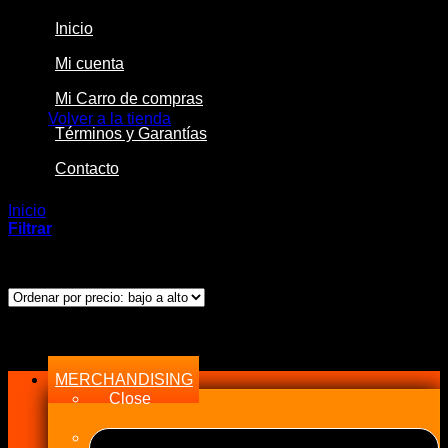
Inicio
Mi cuenta
No hay productos en el carrito.
Mi Carro de compras
Volver a la tienda
Términos y Garantías
Contacto
Inicio
/
Productos etiquetados “CR4125XPG”
Filtrar
Ordenado
Mostrando los 2 resultados
por
precio:
bajo
Menu
a
alto
MERCHANDISING
Close