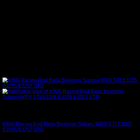
Sin existencias
Industrial
KING Racing Rod Biela Bearings Subaru WRX STI EJ205
EJ255 EJ257 STD
El
El