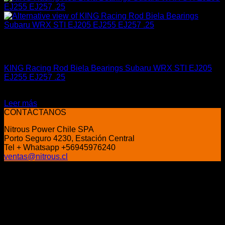
Sin existencias
Industrial
KING Racing Rod Biela Bearings Subaru WRX STI EJ205
EJ255 EJ257 .25
El
El
$
129.990
$
99.990
precio
precio
Leer más
original
actual
CONTÁCTANOS
era:
es:
Nitrous Power Chile SPA
$129.990.
$99.990.
Porto Seguro 4230, Estación Central
Tel + Whatsapp +56945976240
ventas@nitrous.cl
P