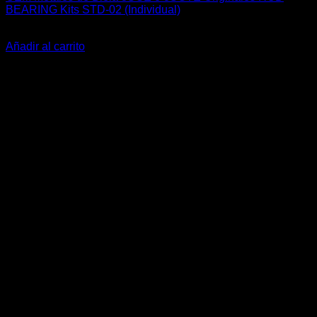
BEARING Kits STD-02 (Individual)
El
El
$
38.900
$
29.990
precio
precio
Añadir al carrito
original
actual
-14%
era:
es:
$38.900.
$29.990.