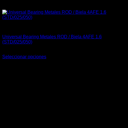
4A-GE (16V & 20V)
Universal Bearing Metales ROD / Biela 4AFE 1.6
(STD/025/050)
Rango
$
30.000
-
$
40.000
de
Seleccionar opciones
Este
precios:
producto
desde
tiene
$30.000
múltiples
hasta
variantes.
$40.000
Las
opciones
se
pueden
elegir
en
la
página