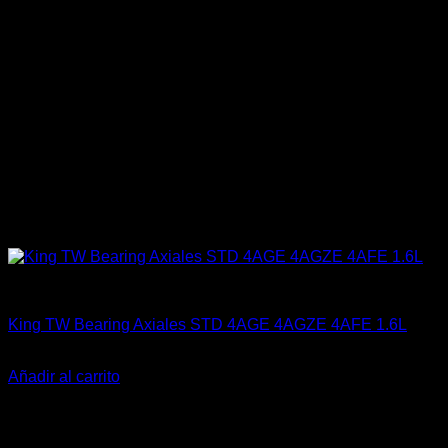
4A-GE (16V & 20V)
King TW Bearing Axiales STD 4AGE 4AGZE 4AFE 1.6L
El
El
$
19.900
$
15.000
precio
precio
Añadir al carrito
original
actual
era:
es:
$19.900.
$15.000.