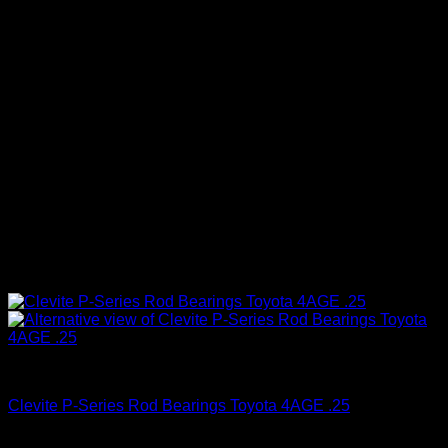
4A-GE (16V & 20V)
Clevite P-Series Rod Bearings Toyota 4AGE .25
El
El
$
84.990
$
59.990