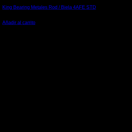
King Bearing Metales Rod / Biela 4AFE STD
El
El
$
64.990
$
44.990
precio
precio
Añadir al carrito
original
actual
era:
es:
$64.990.
$44.990.