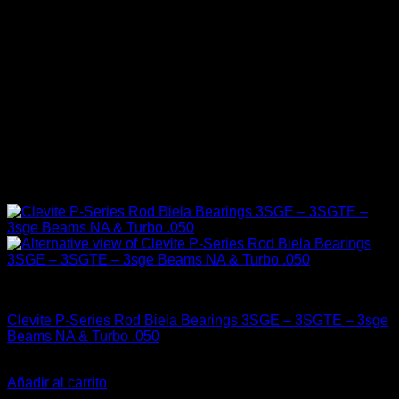
Clevite Racing
Clevite P-Series Rod Biela Bearings 3SGE – 3SGTE – 3sge
Beams NA & Turbo .050
El
El
$
119.000
$
79.900
precio
precio
Añadir al carrito
original
actual
-33%