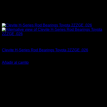
Clevite Racing
Clevite H-Series Rod Bearings Toyota 2ZZGE .026
El
El
$
119.990
$
79.900
precio
precio
Añadir al carrito
original
actual
-33%
era:
es:
$119.990.
$79.900.