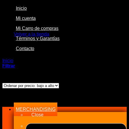
Inicio
Mi cuenta
No hay productos en el carrito.
Mi Carro de compras
Volver a la tienda
Términos y Garantías
Contacto
Inicio
/
Productos etiquetados “ROD”
Filtrar
Ordenado
Mostrando 1–24 de 51 resultados
por
precio:
bajo
Menu
a
alto
MERCHANDISING
Close