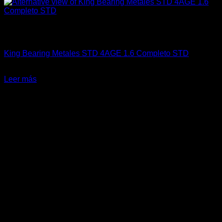
Sin existencias
4A-GE (16V & 20V)
King Bearing Metales STD 4AGE 1.6 Completo STD
El
El
$
96.000
$
64.000
precio
precio
Leer más
original
actual
-33%
era:
es:
$96.000.
$64.000.