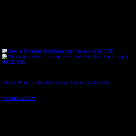
producto
4A-GE (16V & 20V)
Clevite P-Series Rod Bearings Toyota 4AGE STD
El
El
$
79.990
$
54.990
precio
precio
Añadir al carrito
original
actual
-29%
era:
es:
$79.990.
$54.990.