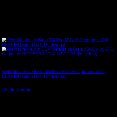
Engine 3SGE Beams
OEM Metales de Biela 3SGE o 3SGTE Originales ROD
BEARING Kits STD-03 (Individual)
El
El
$
32.000
$
28.900
precio
precio
Añadir al carrito
original
actual
-23%
era:
es:
$32.000.
$28.900.