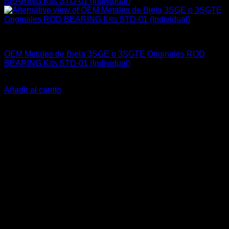
Engine 3SGE Beams
OEM Metales de Biela 3SGE o 3SGTE Originales ROD
BEARING Kits STD-01 (Individual)
El
El
$
32.000
$
25.900
precio
precio
Añadir al carrito
original
actual
-10%
era:
es:
$32.000.
$25.900.