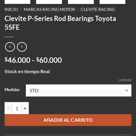
INICIO
/
MARCAS RACING MOTOR
/
CLEVITE RACING
Clevite P-Series Rod Bearings Toyota
5SFE
Rango
46.000
-
60.000
$
$
de
Stock en tiempo Real
precios:
desde
LIMPIAR
$46.000
Medidas
hasta
$60.000
Clevite P-Series Rod Bearings Toyota 5SFE cantidad
AÑADIR AL CARRITO