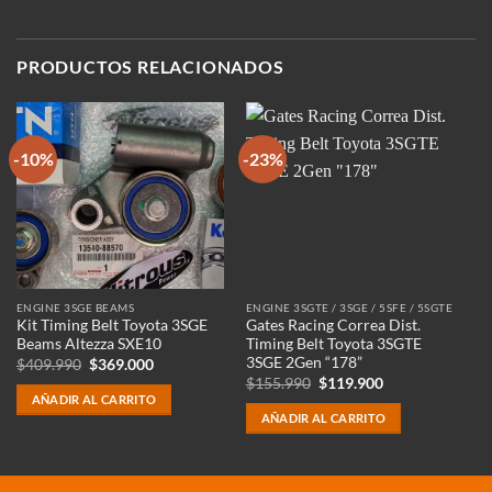
PRODUCTOS RELACIONADOS
-10%
-23%
-
ENGINE 3SGE BEAMS
ENGINE 3SGTE / 3SGE / 5SFE / 5SGTE
4A
Kit Timing Belt Toyota 3SGE
Gates Racing Correa Dist.
Ga
Beams Altezza SXE10
Timing Belt Toyota 3SGTE
Di
3SGE 2Gen “178”
“1
El
El
$
409.990
$
369.000
precio
precio
El
El
$
155.990
$
119.900
$
original
actual
precio
precio
AÑADIR AL CARRITO
era:
es:
original
actual
AÑADIR AL CARRITO
$409.990.
$369.000.
era:
es:
$155.990.
$119.900.