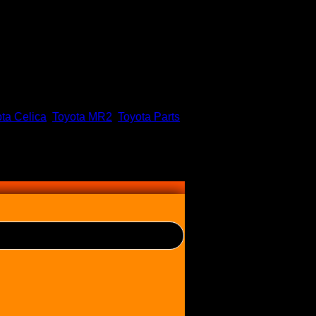
ta Celica
,
Toyota MR2
,
Toyota Parts