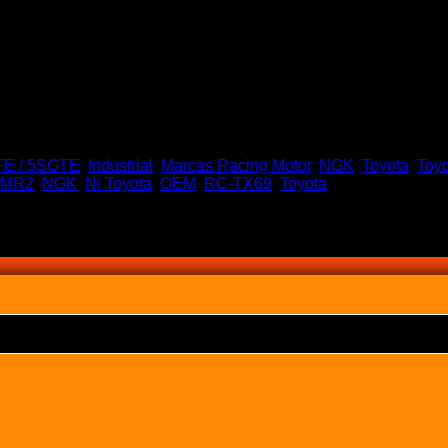
FE / 5SGTE
,
Industrial
,
Marcas Racing Motor
,
NGK
,
Toyota
,
Toyo
MR2
,
NGK
,
Ni Toyota
,
OEM
,
RC-TX69
,
Toyota