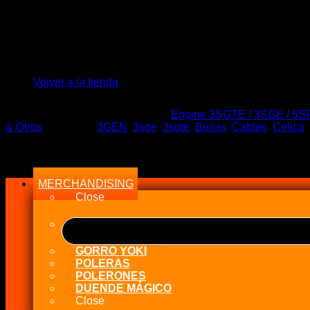
El
El
$
129.900
$
90.000
precio
precio
No hay productos en el carrito.
Stock en tiempo Real
original
actual
era:
es:
Volver a la tienda
Sin existencias
$129.900.
$90.000.
SKU:
NGK RC-TX69
Categorías:
Engine 3SGTE / 3SGE / 5S
& Otros
Etiquetas:
3GEN
,
3sge
,
3sgte
,
Bujias
,
Cables
,
Celica
,
Menu
MERCHANDISING
Close
GORRO YOKI
POLERAS
POLERONES
DUENDE MÁGICO
Close