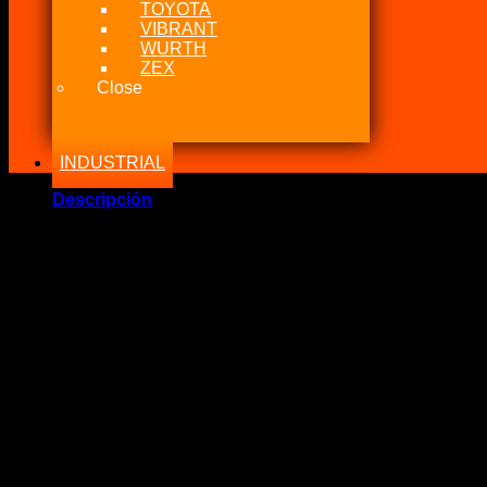
TOYOTA
VIBRANT
WURTH
ZEX
Close
INDUSTRIAL
Descripción
Marca Fabricante: NGK
Estado: Nuevo
Incluye:.
– 1 NGK Spark Plug Ignition Wire Set For Toyota 3SGE – 3S
Significado: Cables de bujías para Toyota 3SGTE – 3SGE 3r
Cantidades: 4 cables de bujias & 1 Cable de Bobina
Observación: Remplace los viejos cables por unos mejores de 
Si tiene alguna duda no dude en contactarnos.
.: POLÍTICA DE NITROUS POWER CHILE :.
Nunca caeremos en el engaño de decir que algo que es origin
Somos fanáticos del mundo tuerca y sabemos lo mucho que c