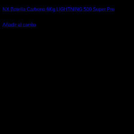
NX Botella Carbono 6Kg LIGHTNING 500 Super Pro
El
El
$
1.200.504
$
899.900
precio
precio
Añadir al carrito
original
actual
era:
es:
$1.200.504.
$899.900.