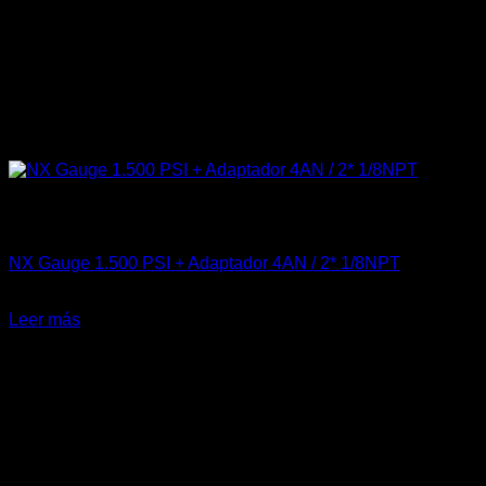
Sin existencias
Accesorios
NX Gauge 1.500 PSI + Adaptador 4AN / 2* 1/8NPT
El
El
$
120.000
$
75.000
precio
precio
Leer más
original
actual
era:
es:
$120.000.
$75.000.