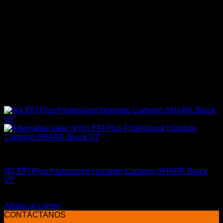
Industrial
NX EFI Plus Profesional Húmedo Carbono SHARK Black
V2
El
El
$
1.499.900
$
1.259.900
precio
precio
Añadir al carrito
original
actual
CONTÁCTANOS