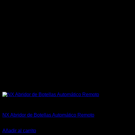
Accesorios
NX Abridor de Botellas Automático Remoto
El
El
$
400.000
$
325.000
precio
precio
Añadir al carrito