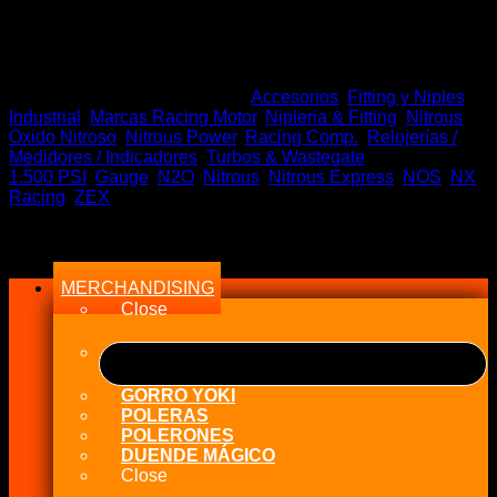
precio
precio
Stock en tiempo Real
original
actual
era:
es:
Sin existencias
$81.500.
$65.000.
SKU:
Ni Gauge+T
Categorías:
Accesorios
,
Fitting y Niples
,
Industrial
,
Marcas Racing Motor
,
Nipleria & Fitting
,
Nitrous
Oxido Nitroso
,
Nitrous Power
,
Racing Comp.
,
Relojerías /
Medidores / Indicadores
,
Turbos & Wastegate
Etiquetas:
1.500 PSI
,
Gauge
,
N2O
,
Nitrous
,
Nitrous Express
,
NOS
,
NX
,
Racing
,
ZEX
Menu
MERCHANDISING
Close
GORRO YOKI
POLERAS
POLERONES
DUENDE MÁGICO
Close