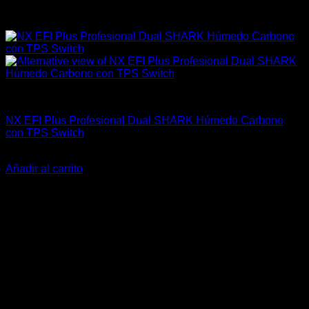
Industrial
NX EFI Plus Profesional Dual SHARK Húmedo Carbono
con TPS Switch
El
El
$
1.869.758
$
1.499.990
precio
precio
Añadir al carrito
original
actual
-16%
era:
es:
$1.869.758.
$1.499.990.