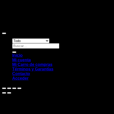
Copyright 2026 ©
Sitio web desarrollado por EleMonkey
Digital Studio
Buscar
por:
Inicio
Mi cuenta
Mi Carro de compras
Términos y Garantías
Contacto
Acceder