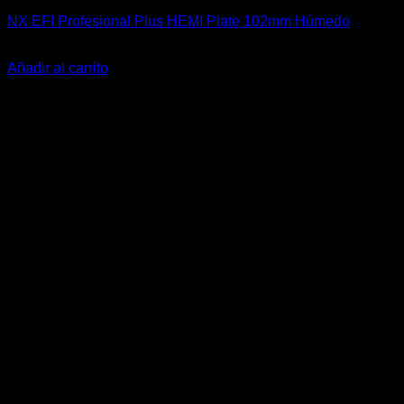
NX EFI Profesional Plus HEMI Plate 102mm Húmedo
El
El
$
1.659.000
$
1.365.990
precio
precio
Añadir al carrito
original
actual
-20%
era:
es:
$1.659.000.
$1.365.990.