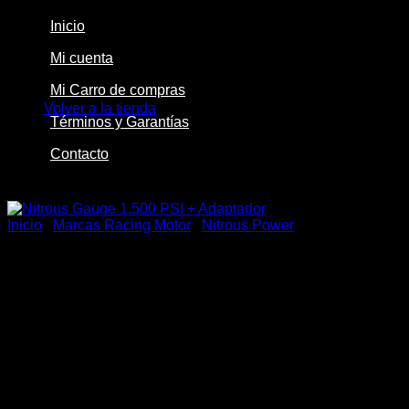
Inicio
Mi cuenta
No hay productos en el carrito.
Mi Carro de compras
Volver a la tienda
Términos y Garantías
Contacto
-20%
Inicio
/
Marcas Racing Motor
/
Nitrous Power
Nitrous Gauge 1.500 PSI +
Adaptador
El
El
$
81.500
$
65.000