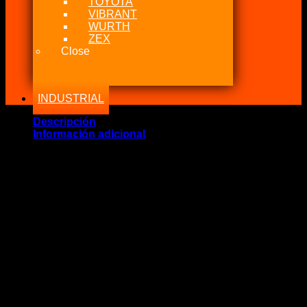
TOYOTA
VIBRANT
WURTH
ZEX
Close
INDUSTRIAL
Descripción
Información adicional
Marca Fabricante: Nitrous Power Chile
Estado: Nuevo
Incluye:.
– 1 Nitrous Gauge 1.500 PSI unión 1/8 NPT
– 1 T Niple Black (Selección)
Recomendable uso: Nitrous, Fuel, Metanol, Aire, Oil
Liquido o Glicerina: SI
Observación: Espectacular reloj para medir la presión de su
botella, ayuda a sacar un calculo de cuanto te queda en la
botella con la temperatura optima.
no incluye cañerías u otros elementos importante para