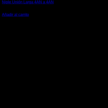
Niple Unión Larga 4AN a 4AN
El
El
$
16.500
$
12.500
precio
precio
Añadir al carrito
original
actual
-24%
era:
es:
$16.500.
$12.500.