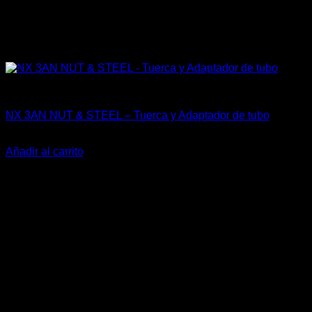
Fitting y Niples
NX 3AN NUT & STEEL – Tuerca y Adaptador de tubo
El
El
$
13.500
$
10.500
precio
precio
Añadir al carrito
original
actual
-30%
era:
es:
$13.500.
$10.500.