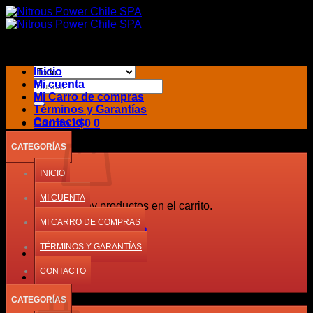
Saltar
al
contenido
Inicio
Buscar
Mi cuenta
por:
Mi Carro de compras
Términos y Garantías
Contacto
Carrito /
$
0
0
CATEGORÍAS
INICIO
MI CUENTA
No hay productos en el carrito.
MI CARRO DE COMPRAS
Volver a la tienda
TÉRMINOS Y GARANTÍAS
CONTACTO
0
Carrito
CATEGORÍAS