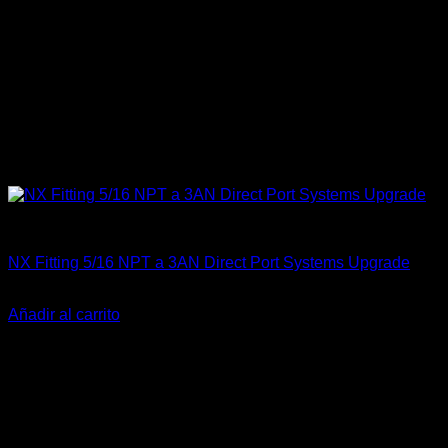
Fitting y Niples
NX Fitting 5/16 NPT a 3AN Direct Port Systems Upgrade
El
El
$
16.900
$
11.900
precio
precio
Añadir al carrito
original
actual
era:
es:
$16.900.
$11.900.