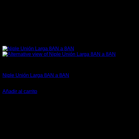
Aceites / Aditivos / Combustible
Niple Unión Larga 8AN a 8AN
El
El
$
18.500
$
16.000
precio
precio
Añadir al carrito
original
actual
era:
es:
$18.500.
$16.000.