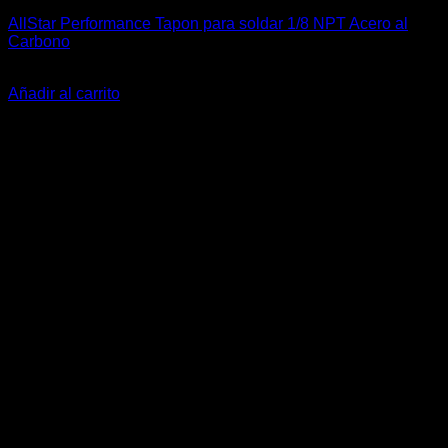
AllStar Performance Tapon para soldar 1/8 NPT Acero al
Carbono
El
El
$
23.500
$
17.500
precio
precio
Añadir al carrito
original
actual
-26%
era:
es:
$23.500.
$17.500.