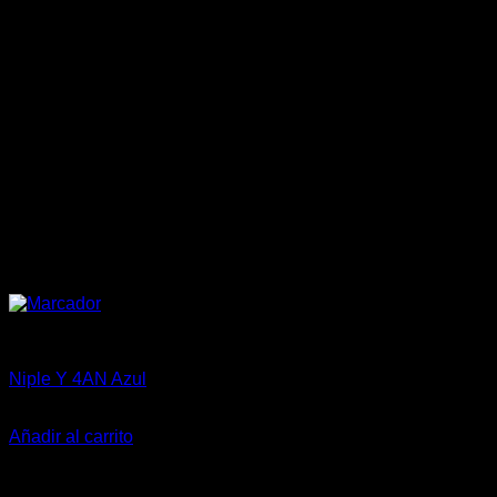
China Racing Motorsports
Niple Y 4AN Azul
$
12.500
Añadir al carrito
-24%