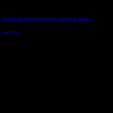
Sin existencias
Accesorios
NX Soporte Solenoide Básico y Switch de pedal
$
8.000
Leer más
-20%