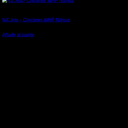
Accesorios
NX Jets – Chicleres WHP Nitrous
El
El
$
15.990
$
10.000
precio
precio
Añadir al carrito
original
actual
-22%
era:
es:
$15.990.
$10.000.