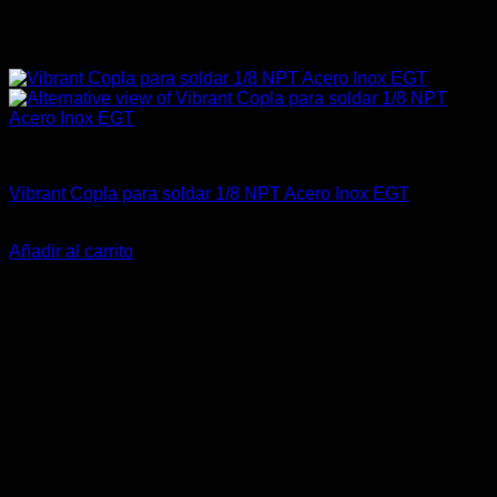
Carrocería & Seguridad
Vibrant Copla para soldar 1/8 NPT Acero Inox EGT
El
El
$
23.500
$
17.500
precio
precio
Añadir al carrito
original
actual
-19%
era:
es:
$23.500.
$17.500.