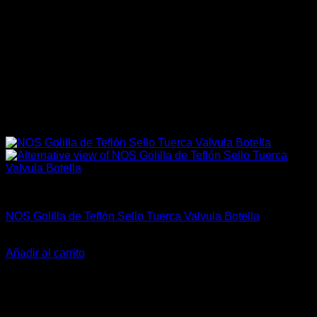
Accesorios
NOS Golilla de Teflón Sello Tuerca Valvula Botella
El
El
$
12.500
$
9.000
precio
precio
Añadir al carrito
original
actual
-18%
era:
es:
$12.500.
$9.000.