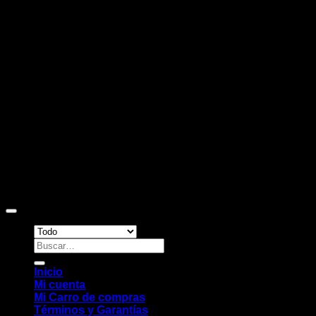
D
Copyright 2026 ©
Sitio web desarrollado por EleMonkey
Digital Studio
Buscar
por:
Inicio
Mi cuenta
Mi Carro de compras
Términos y Garantías