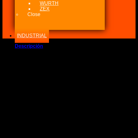
WURTH
ZEX
Close
INDUSTRIAL
Descripción
Marca Fabricante: Nitrous Express (NX)
Estado: Nuevo
Incluye:.
– 3AN NUT & STEEL SLEEVE FOR 3/16 TUBING
Recomendable uso: Nitrous, Fuel, Metanol.
Su uso principalmente es para los kit Multi-Punto Nitroso
Observación: no incluye cañerías, Jets u otros elementos
importante para conformar el sistema necesario.
Si tiene alguna duda no dude en contactarnos.
.: POLÍTICA DE NITROUS POWER CHILE :.
Nunca caeremos en el engaño de decir que algo que es
original siendo imitaciones.
Somos fanáticos del mundo tuerca y sabemos lo mucho que