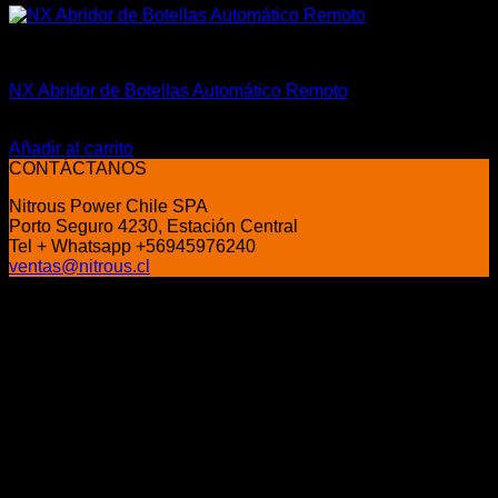
Accesorios
NX Abridor de Botellas Automático Remoto
El
El
$
400.000
$
325.000
precio
precio
Añadir al carrito
original
actual
CONTÁCTANOS
era:
es:
Nitrous Power Chile SPA
$400.000.
$325.000.
Porto Seguro 4230, Estación Central
Tel + Whatsapp +56945976240
ventas@nitrous.cl
P