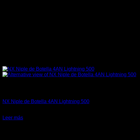
Sin existencias
Fitting y Niples
NX Niple de Botella 4AN Lightning 500
El
El
$
38.990
$
27.500
precio
precio
Leer más
original
actual
-20%
era:
es:
$38.990.
$27.500.