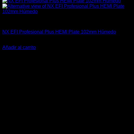
Industrial
NX EFI Profesional Plus HEMI Plate 102mm Húmedo
El
El
$
1.659.000
$
1.365.990
precio
precio
Añadir al carrito
original
actual
-37%
era:
es:
$1.659.000.
$1.365.990.