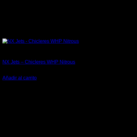
Accesorios
NX Jets – Chicleres WHP Nitrous
El
El
$
15.990
$
10.000
precio
precio
Añadir al carrito
original
actual
-36%
era:
es:
$15.990.
$10.000.