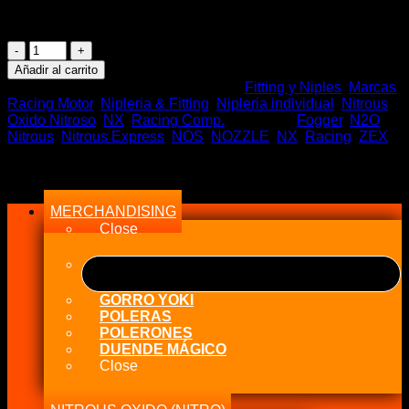
precio
precio
50 disponibles
original
actual
era:
es:
NX
$13.500.
$10.500.
3AN
Añadir al carrito
NUT
SKU:
NX 16162&16166
Categorías:
Fitting y Niples
,
Marcas
&
Racing Motor
,
Nipleria & Fitting
,
Nipleria individual
,
Nitrous
STEEL
Oxido Nitroso
,
NX
,
Racing Comp.
Etiquetas:
Fogger
,
N2O
,
-
Nitrous
,
Nitrous Express
,
NOS
,
NOZZLE
,
NX
,
Racing
,
ZEX
Tuerca
y
Menu
Adaptador
de
MERCHANDISING
tubo
cantidad
Close
GORRO YOKI
POLERAS
POLERONES
DUENDE MÁGICO
Close