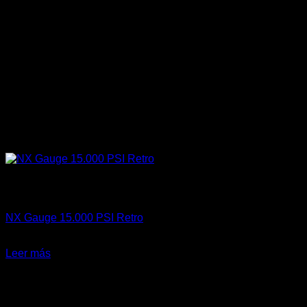
Sin existencias
Accesorios
NX Gauge 15.000 PSI Retro
El
El
$
69.900
$
45.000
precio
precio
Leer más
original
actual
-38%
era:
es:
$69.900.
$45.000.