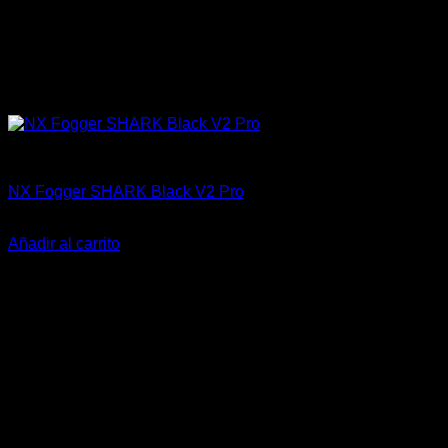
Accesorios
NX Fogger SHARK Black V2 Pro
El
El
$
145.000
$
85.000
precio
precio
Añadir al carrito
original
actual
-29%
era:
es:
$145.000.
$85.000.