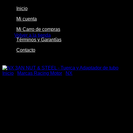
Inicio
Mi cuenta
No hay productos en el carrito.
Mi Carro de compras
Volver a la tienda
Términos y Garantías
Contacto
-22%
Inicio
/
Marcas Racing Motor
/
NX
NX 3AN NUT & STEEL –
Tuerca y Adaptador de tubo
El
El
$
13.500
$
10.500