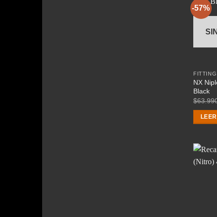
-57%
SI
FITTING
NX Nip
Black
$
63.99
LEER