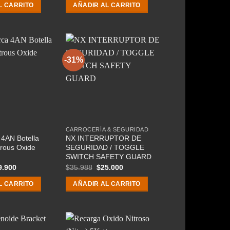
original
actual
L CARRITO
AÑADIR AL CARRITO
era:
es:
$22.000.
$17.900.
-31%
CARROCERÍA & SEGURIDAD
4AN Botella
NX INTERRUPTOR DE
rous Oxide
SEGURIDAD / TOGGLE
SWITCH SAFETY GUARD
El
El
El
9.900
$
35.988
$
25.000
cio
precio
precio
precio
ginal
actual
original
actual
L CARRITO
AÑADIR AL CARRITO
:
es:
era:
es:
.000.
$19.900.
$35.988.
$25.000.