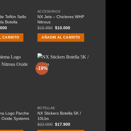
ACCESORIOS
de Teflón Sello
NX Jets – Chicleres WHP
la Botella
Nitrous
El
El
El
.000
$
15.990
$
10.000
cio
precio
precio
precio
ginal
actual
original
actual
L CARRITO
AÑADIR AL CARRITO
:
es:
era:
es:
.500.
$9.000.
$15.990.
$10.000.
-19%
BOTELLAS
a Logo Parche
NX Stickers Botella 5K /
s Oxide Systems
10Lbs
El
El
$
22.000
$
17.900
precio
precio