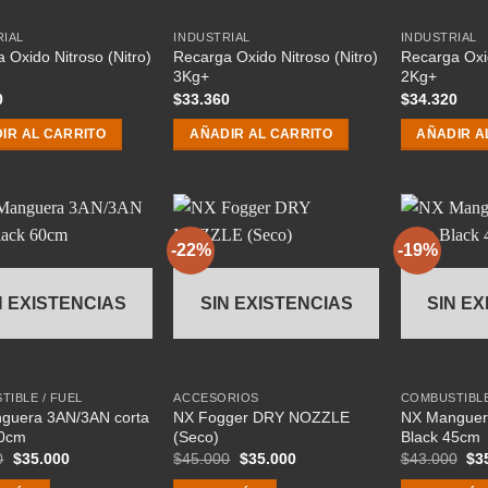
RIAL
INDUSTRIAL
INDUSTRIAL
 Oxido Nitroso (Nitro)
Recarga Oxido Nitroso (Nitro)
Recarga Oxid
3Kg+
2Kg+
0
$
33.360
$
34.320
IR AL CARRITO
AÑADIR AL CARRITO
AÑADIR A
-22%
-19%
N EXISTENCIAS
SIN EXISTENCIAS
SIN EX
IBLE / FUEL
ACCESORIOS
COMBUSTIBLE
guera 3AN/3AN corta
NX Fogger DRY NOZZLE
NX Manguer
60cm
(Seco)
Black 45cm
El
El
El
El
El
0
$
35.000
$
45.000
$
35.000
$
43.000
$
3
precio
precio
precio
precio
pre