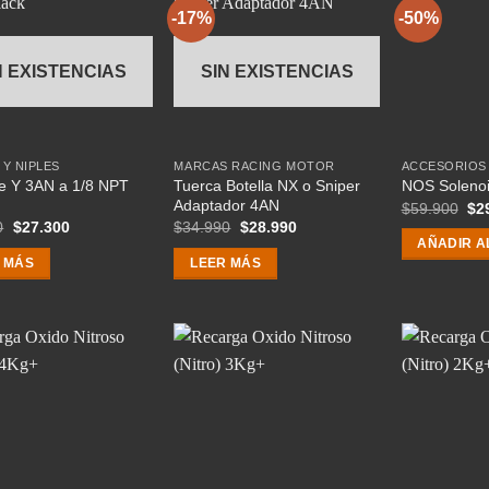
-17%
-50%
N EXISTENCIAS
SIN EXISTENCIAS
 Y NIPLES
MARCAS RACING MOTOR
ACCESORIOS
le Y 3AN a 1/8 NPT
Tuerca Botella NX o Sniper
NOS Solenoi
Adaptador 4AN
El
$
59.900
$
2
pre
El
El
El
El
0
$
27.300
$
34.990
$
28.990
ori
precio
precio
precio
precio
AÑADIR A
era
original
actual
original
actual
 MÁS
LEER MÁS
$59
era:
es:
era:
es:
$63.990.
$27.300.
$34.990.
$28.990.