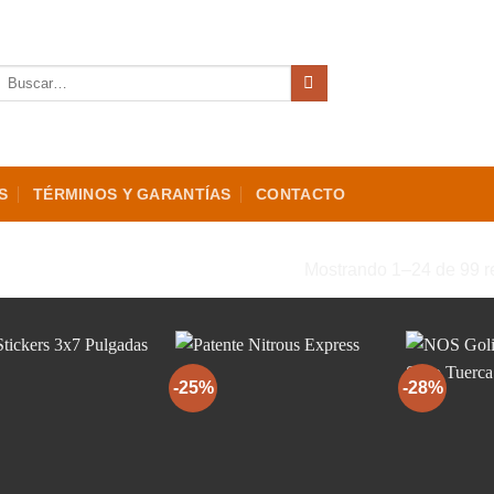
Buscar
por:
S
TÉRMINOS Y GARANTÍAS
CONTACTO
“NOS”
Mostrando 1–24 de 99 r
-25%
-28%