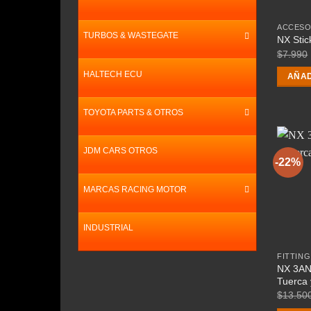
ACCESO
TURBOS & WASTEGATE
NX Stic
$
7.990
HALTECH ECU
AÑAD
TOYOTA PARTS & OTROS
JDM CARS OTROS
-22%
MARCAS RACING MOTOR
INDUSTRIAL
FITTING
NX 3AN
Tuerca 
$
13.50