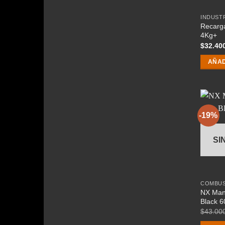
INDUST
Recarga
4Kg+
$
32.40
AÑAD
-19%
SI
COMBUST
NX Man
Black 
$
43.00