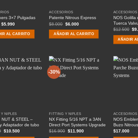
RIOS
ACCESORIOS
ACCESORIOS
NOS Golilla 
kers 3×7 Pulgadas
Patente Nitrous Express
Tuerca Valvu
El
El
El
El
$
5.990
$
8.000
$
6.000
precio
precio
precio
precio
El
$
12.500
$
9
original
actual
original
actual
pre
IR AL CARRITO
AÑADIR AL CARRITO
era:
es:
era:
es:
ori
AÑADIR A
$7.990.
$5.990.
$8.000.
$6.000.
era
$12
-30%
 Y NIPLES
FITTING Y NIPLES
ACCESORIOS
 NUT & STEEL –
NX Fitting 5/16 NPT a 3AN
NOS Emblem
y Adaptador de tubo
Direct Port Systems Upgrade
Buzo Nitrou
El
El
El
El
0
$
10.500
$
16.900
$
11.900
$
17.000
precio
precio
precio
precio