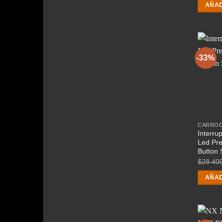
AÑAD
-33%
CARROC
Interru
Led Pr
Button 
$
28.40
AÑAD