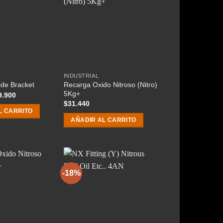
INDUSTRIAL
Recarga Oxido Nitroso (Nitro)
de Bracket
5Kg+
El
9.900
cio
precio
$
31.440
ginal
actual
L CARRITO
:
es:
AÑADIR AL CARRITO
.900.
$29.900.
-18%