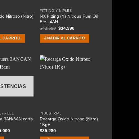
FITTING Y NIPLES
o Nitroso (Nitro)
NX Fitting (Y) Nitrous Fuel Oil
Etc.. 4AN
El
El
$
42.590
$
34.990
precio
precio
original
actual
L CARRITO
AÑADIR AL CARRITO
era:
es:
$42.590.
$34.990.
ISTENCIAS
 / FUEL
INDUSTRIAL
a 3AN/3AN corta
Recarga Oxido Nitroso (Nitro)
1Kg+
El
5.000
$
35.280
cio
precio