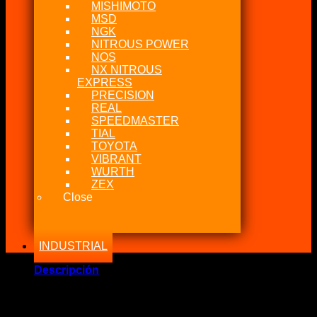
MISHIMOTO
MSD
NGK
NITROUS POWER
NOS
NX NITROUS
EXPRESS
PRECISION
REAL
SPEEDMASTER
TIAL
TOYOTA
VIBRANT
WURTH
ZEX
Close
INDUSTRIAL
Descripción
Marca Fabricante: …:: CP Forged ::…
Estado: Nuevo – Origen: USA