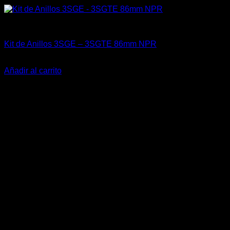
Engine 3SGTE / 3SGE / 5SFE / 5SGTE
Kit de Anillos 3SGE – 3SGTE 86mm NPR
El
El
$
159.900
$
119.900
precio
precio
Añadir al carrito
original
actual
era:
es:
$159.900.
$119.900.