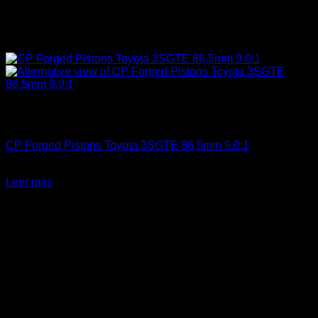
Sin existencias
Engine 3SGE Beams
CP Forged Pistons Toyota 3SGTE 86,5mm 9.0:1
El
El
$
1.489.900
$
1.180.000
precio
precio
Leer más
original
actual
-47%
era:
es:
$1.489.900.
$1.180.000.