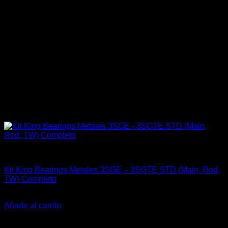
Engine 3SGTE / 3SGE / 5SFE / 5SGTE
Kit King Bearings Metales 3SGE – 3SGTE STD (Main, Rod,
TW) Completo
El
El
$
269.900
$
194.990
precio
precio
Añadir al carrito
original
actual
-31%
era:
es: