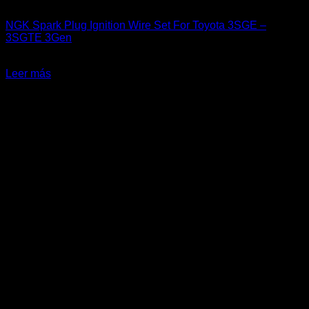
Engine 3SGTE / 3SGE / 5SFE / 5SGTE
NGK Spark Plug Ignition Wire Set For Toyota 3SGE –
3SGTE 3Gen
El
El
$
129.900
$
90.000
precio
precio
Leer más
original
actual
-21%
era:
es:
$129.900.
$90.000.