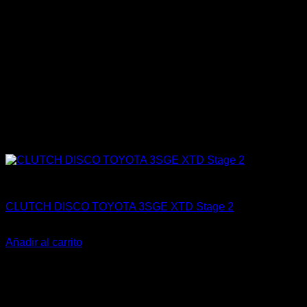
Engine 3SGTE / 3SGE / 5SFE / 5SGTE
CLUTCH DISCO TOYOTA 3SGE XTD Stage 2
El
El
$
169.000
$
89.900
precio
precio
Añadir al carrito
original
actual
-37%
era:
es:
$169.000.
$89.900.