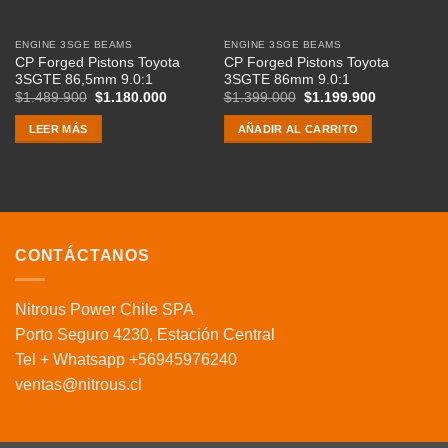
ENGINE 3SGE BEAMS
ENGINE 3SGE BEAMS
CP Forged Pistons Toyota
CP Forged Pistons Toyota
3SGTE 86,5mm 9.0:1
3SGTE 86mm 9.0:1
El
El
El
El
$
1.489.900
$
1.180.000
$
1.399.000
$
1.199.900
precio
precio
precio
precio
original
actual
original
actual
LEER MÁS
AÑADIR AL CARRITO
era:
es:
era:
es:
$1.489.900.
$1.180.000.
$1.399.000.
$1.199.900
CONTÁCTANOS
Nitrous Power Chile SPA
Porto Seguro 4230, Estación Central
Tel + Whatsapp +56945976240
ventas@nitrous.cl