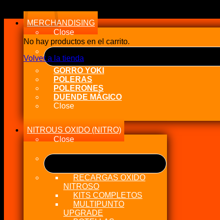
a
alto
MERCHANDISING
Close
No hay productos en el carrito.
Volver a la tienda
GORRO YOKI
POLERAS
POLERONES
DUENDE MÁGICO
Close
NITROUS OXIDO (NITRO)
Close
RECARGAS OXIDO
NITROSO
KITS COMPLETOS
MULTIPUNTO
UPGRADE