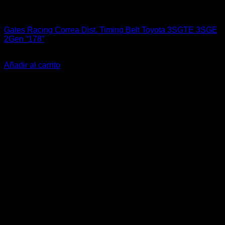
Engine 3SGTE / 3SGE / 5SFE / 5SGTE
Gates Racing Correa Dist. Timing Belt Toyota 3SGTE 3SGE
2Gen “178”
El
El
$
155.990
$
119.900
precio
precio
Añadir al carrito
original
actual
-47%
era:
es:
$155.990.
$119.900.