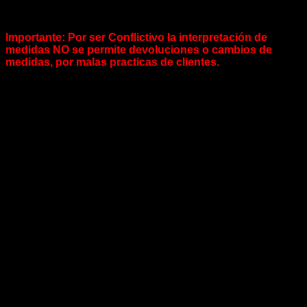
“.025” / “.050” / “.25” / “.50”
OJO:…. No es lo mismo .025 a .25 = es 1mm de diferencia
OJO:…. No es lo mismo .050 a .50 = es 1mm de diferencia
Importante: Por ser Conflictivo la interpretación de
medidas NO se permite devoluciones o cambios de
medidas, por malas practicas de clientes.
.:POLÍTICA DE NITROUS POWER CHILE:.
Nunca caeremos en el engaño de decir que algo que es
original siendo imitaciones.
Somos fanáticos del mundo tuerca y sabemos lo mucho que
cuentan las cosas. es por eso que somos 100%
responsables con nuestros productos.
IMPORTANTE: Todos los valores son + IVA únicamente para
factura.
Medidas
+.026, +.050, STD
Productos relacionados
-25%