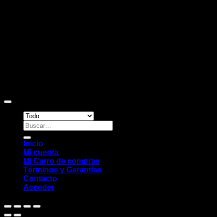
Copyright 2026 ©
Sitio web desarrollado por EleMonkey
Digital Studio
Buscar
por:
Inicio
Mi cuenta
Mi Carro de compras
Términos y Garantías
Contacto
Acceder