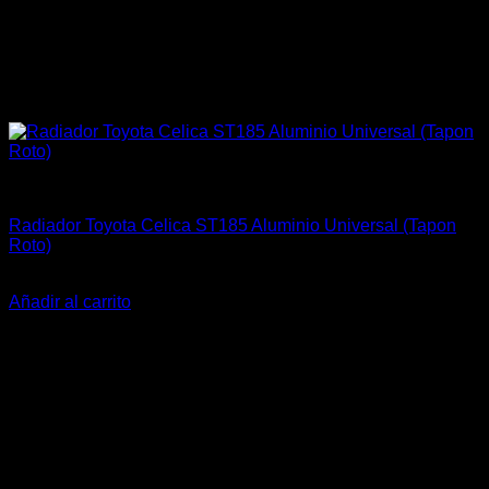
Carrocería & Seguridad
Radiador Toyota Celica ST185 Aluminio Universal (Tapon
Roto)
El
El
$
320.000
$
280.000
precio
precio
Añadir al carrito
original
actual
era:
es:
$320.000.
$280.000.