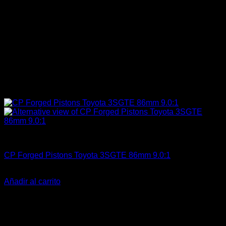
Engine 3SGE Beams
CP Forged Pistons Toyota 3SGTE 86mm 9.0:1
El
El
$
1.399.000
$
1.199.900
precio
precio
Añadir al carrito
original
actual
-40%
era:
es:
$1.399.000.
$1.199.900.