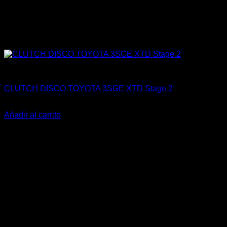
Engine 3SGTE / 3SGE / 5SFE / 5SGTE
CLUTCH DISCO TOYOTA 3SGE XTD Stage 2
El
El
$
169.000
$
89.900
precio
precio
Añadir al carrito
original
actual
-14%
era:
es:
$169.000.
$89.900.