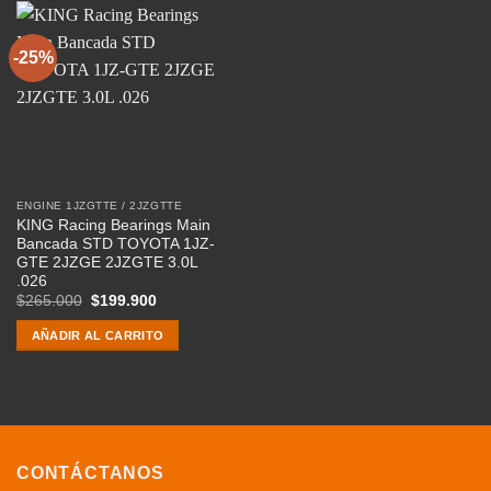
-25%
ENGINE 1JZGTTE / 2JZGTTE
KING Racing Bearings Main
Bancada STD TOYOTA 1JZ-
GTE 2JZGE 2JZGTE 3.0L
.026
El
El
$
265.000
$
199.900
precio
precio
original
actual
AÑADIR AL CARRITO
era:
es:
$265.000.
$199.900.
CONTÁCTANOS