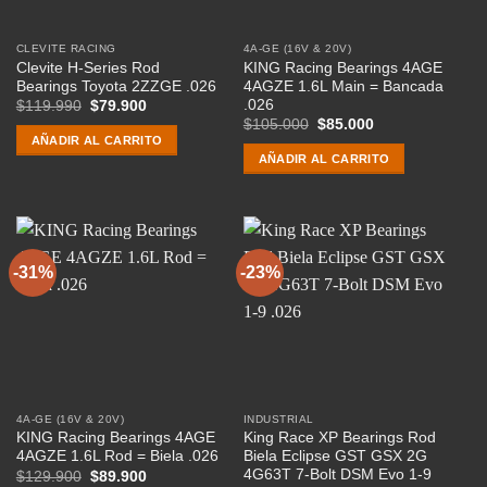
CLEVITE RACING
4A-GE (16V & 20V)
Clevite H-Series Rod
KING Racing Bearings 4AGE
Bearings Toyota 2ZZGE .026
4AGZE 1.6L Main = Bancada
.026
El
El
$
119.990
$
79.900
precio
precio
El
El
$
105.000
$
85.000
original
actual
precio
precio
AÑADIR AL CARRITO
era:
es:
original
actual
AÑADIR AL CARRITO
$119.990.
$79.900.
era:
es:
$105.000.
$85.000.
-31%
-23%
4A-GE (16V & 20V)
INDUSTRIAL
KING Racing Bearings 4AGE
King Race XP Bearings Rod
4AGZE 1.6L Rod = Biela .026
Biela Eclipse GST GSX 2G
4G63T 7-Bolt DSM Evo 1-9
El
El
$
129.900
$
89.900