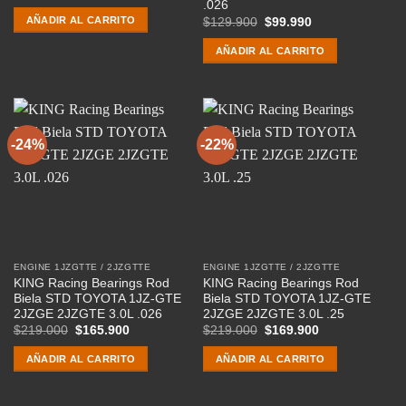
precio
precio
.026
original
actual
AÑADIR AL CARRITO
El
El
$
129.900
$
99.990
era:
es:
precio
precio
$129.900.
$89.900.
original
actual
AÑADIR AL CARRITO
era:
es:
$129.900.
$99.990.
-24%
-22%
ENGINE 1JZGTTE / 2JZGTTE
ENGINE 1JZGTTE / 2JZGTTE
KING Racing Bearings Rod
KING Racing Bearings Rod
Biela STD TOYOTA 1JZ-GTE
Biela STD TOYOTA 1JZ-GTE
2JZGE 2JZGTE 3.0L .026
2JZGE 2JZGTE 3.0L .25
El
El
El
El
$
219.000
$
165.900
$
219.000
$
169.900
precio
precio
precio
precio
original
actual
original
actual
AÑADIR AL CARRITO
AÑADIR AL CARRITO
era:
es:
era:
es:
$219.000.
$165.900.
$219.000.
$169.900.