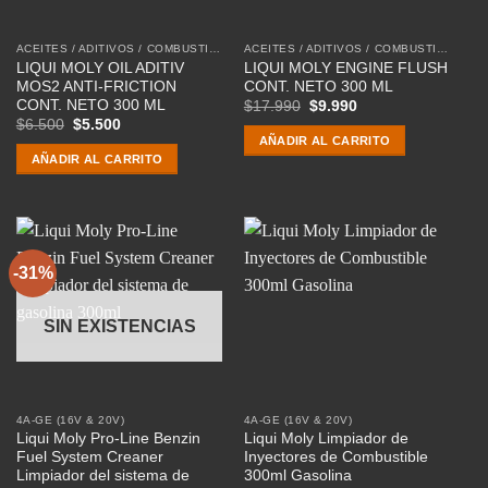
ACEITES / ADITIVOS / COMBUSTIBLE
ACEITES / ADITIVOS / COMBUSTIBLE
LIQUI MOLY OIL ADITIV
LIQUI MOLY ENGINE FLUSH
MOS2 ANTI-FRICTION
CONT. NETO 300 ML
CONT. NETO 300 ML
El
El
$
17.990
$
9.990
precio
precio
El
El
$
6.500
$
5.500
original
actual
precio
precio
AÑADIR AL CARRITO
era:
es:
original
actual
AÑADIR AL CARRITO
$17.990.
$9.990.
era:
es:
$6.500.
$5.500.
-31%
SIN EXISTENCIAS
4A-GE (16V & 20V)
4A-GE (16V & 20V)
Liqui Moly Pro-Line Benzin
Liqui Moly Limpiador de
Fuel System Creaner
Inyectores de Combustible
Limpiador del sistema de
300ml Gasolina