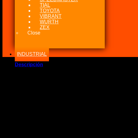
TIAL
TOYOTA
VIBRANT
WURTH
ZEX
Close
INDUSTRIAL
Descripción
Marca Fabricante: …:: WIX Filters ::…
Estado: Nuevo – Origen: Poland
Incluye:.
– Filtro de Aceite WIX (Multimarca / Modelos)
Significado: Filtro de Aceite Linea Europeo Multimarca .
Modelos: WL7134 – WL7119 – WL7131 – WL7129 – WL7086
Compatibilidad con modelos a continuación.
Briggs & Stratton 432400 18HP
Brig
Briggs & Stratton 522400 motor diesel
Brig