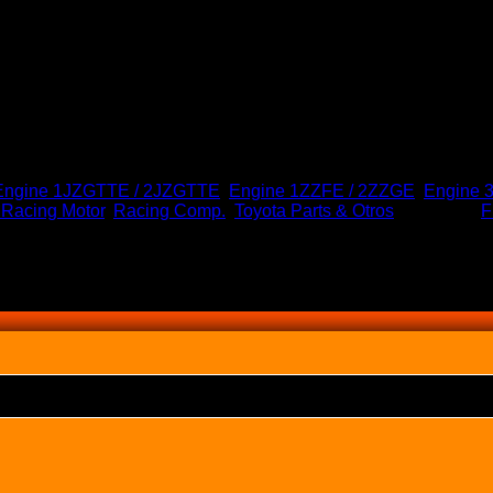
Engine 1JZGTTE / 2JZGTTE
,
Engine 1ZZFE / 2ZZGE
,
Engine 
 Racing Motor
,
Racing Comp.
,
Toyota Parts & Otros
Etiquetas:
F