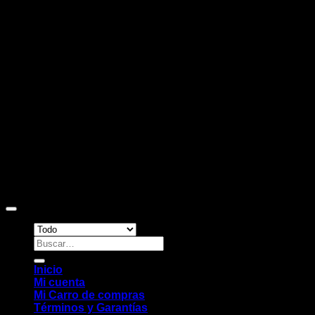
D
Copyright 2026 ©
Sitio web desarrollado por EleMonkey
Digital Studio
Buscar
por:
Inicio
Mi cuenta
Mi Carro de compras
Términos y Garantías