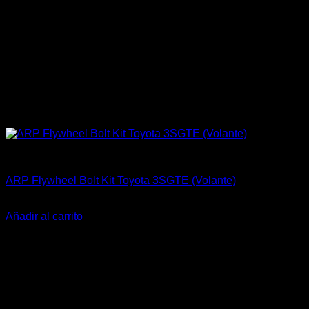
ARP Racing
ARP Flywheel Bolt Kit Toyota 3SGTE (Volante)
El
El
$
143.000
$
109.900
precio
precio
Añadir al carrito
original
actual
-27%
era:
es:
$143.000.
$109.900.