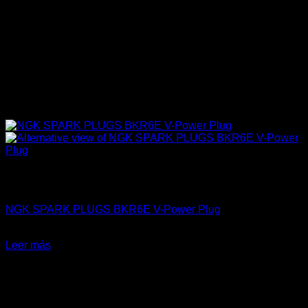
Sin existencias
4A-GE (16V & 20V)
NGK SPARK PLUGS BKR6E V-Power Plug
$
19.990
Leer más
-24%