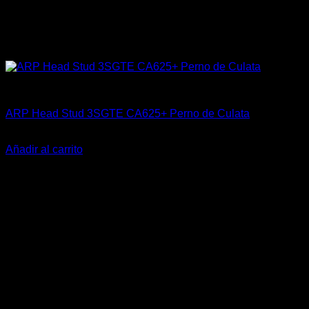
ARP Racing
ARP Head Stud 3SGTE CA625+ Perno de Culata
El
El
$
659.900
$
619.990
precio
precio
Añadir al carrito
original
actual
-23%
era:
es:
$659.900.
$619.990.