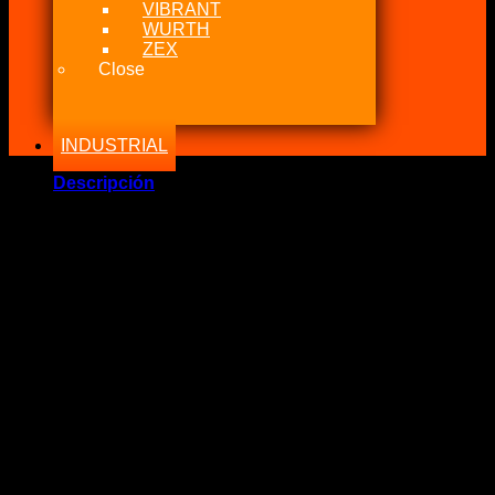
VIBRANT
WURTH
ZEX
Close
INDUSTRIAL
Descripción
Toyota Rotula Delantera Celica, Corolla, Prius Rav4
Año: 1990/2000
TOYOTA CELICA 2.0i 3S-GE ST202 JUNTAS DE BOLA
INFERIORES PAREJA IZQUIERDA DERECHA CALIDAD
OEM
Rótulas inferiores de repuesto de calidad OE (par).
Nos especializamos en piezas de automóviles japonesas y
todas nuestras piezas de servicio tienen garantía de calidad.
Si no está satisfecho con la calidad de nuestros productos, le
garantizamos la devolución de su dinero.
Montaje: 1993-99 Toyota Celica 2.0i 3S-GE ST202