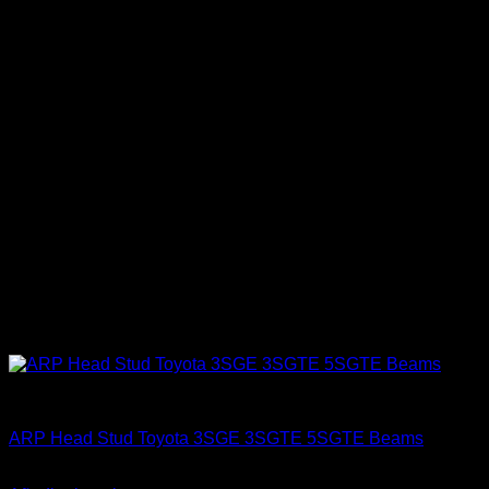
ARP Racing
ARP Head Stud Toyota 3SGE 3SGTE 5SGTE Beams
El
El
$
422.000
$
319.990