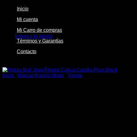
Inicio
Mi cuenta
No hay productos en el carrito.
Mi Carro de compras
Volver a la tienda
Términos y Garantías
Contacto
-50%
Inicio
/
Marcas Racing Motor
/
Toyota
Rotula Ball Joint Frontal
Celica Corolla Prius Rav4
El
El
$
119.990
$
59.900