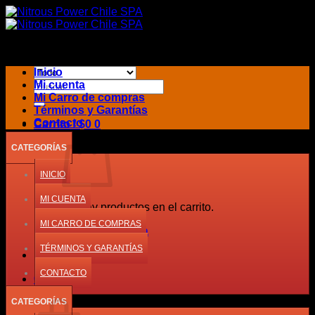
Saltar
al
contenido
Inicio
Buscar
Mi cuenta
por:
Mi Carro de compras
Términos y Garantías
Contacto
Carrito /
$
0
0
CATEGORÍAS
INICIO
MI CUENTA
No hay productos en el carrito.
MI CARRO DE COMPRAS
Volver a la tienda
TÉRMINOS Y GARANTÍAS
CONTACTO
0
Carrito
CATEGORÍAS