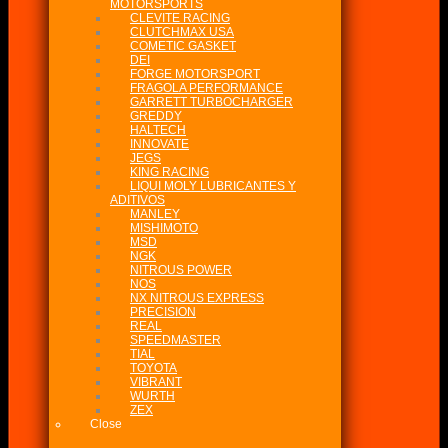
MOTORSPORTS
CLEVITE RACING
CLUTCHMAX USA
COMETIC GASKET
DEI
FORGE MOTORSPORT
FRAGOLA PERFORMANCE
GARRETT TURBOCHARGER
GREDDY
HALTECH
INNOVATE
JEGS
KING RACING
LIQUI MOLY LUBRICANTES Y
ADITIVOS
MANLEY
MISHIMOTO
MSD
NGK
NITROUS POWER
NOS
NX NITROUS EXPRESS
PRECISION
REAL
SPEEDMASTER
TIAL
TOYOTA
VIBRANT
WURTH
ZEX
Close