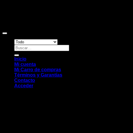
Copyright 2026 ©
Sitio web desarrollado por EleMonkey
Digital Studio
Buscar
por:
Inicio
Mi cuenta
Mi Carro de compras
Términos y Garantías
Contacto
Acceder