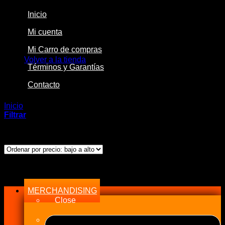
Inicio
Mi cuenta
No hay productos en el carrito.
Mi Carro de compras
Volver a la tienda
Términos y Garantías
Contacto
Inicio
/
Productos etiquetados “10 micrones”
Filtrar
Mostrando el único resultado
Menu
MERCHANDISING
Close