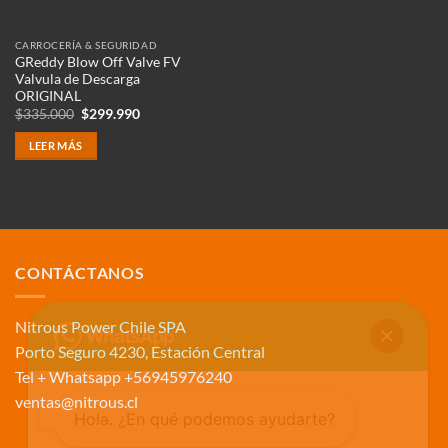
CARROCERÍA & SEGURIDAD
GReddy Blow Off Valve FV
Valvula de Descarga
ORIGINAL
El
El
$
335.000
$
299.990
precio
precio
original
actual
LEER MÁS
era:
es:
$335.000.
$299.990.
CONTÁCTANOS
Nitrous Power Chile SPA
Porto Seguro 4230, Estación Central
Tel + Whatsapp +56945976240
ventas@nitrous.cl
Hola. ¿En qué podemos ayudarte?