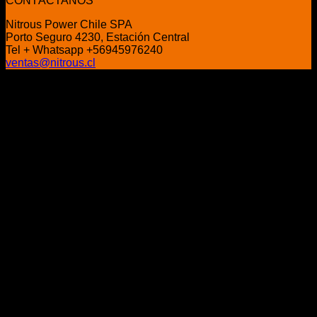
CONTÁCTANOS
era:
es:
Nitrous Power Chile SPA
$34.990.
$28.990.
Porto Seguro 4230, Estación Central
Tel + Whatsapp +56945976240
ventas@nitrous.cl
P
V