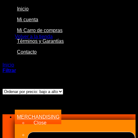
Inicio
Mi cuenta
No hay productos en el carrito.
Mi Carro de compras
Volver a la tienda
Términos y Garantías
Contacto
Inicio
/
Productos etiquetados “11701”
Filtrar
Mostrando el único resultado
Menu
MERCHANDISING
Close