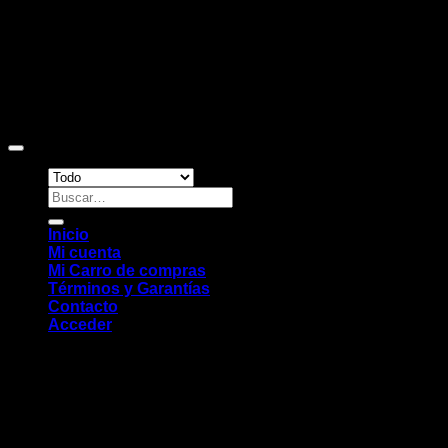
Copyright 2026 ©
Sitio web desarrollado por EleMonkey
Digital Studio
Buscar
por:
Inicio
Mi cuenta
Mi Carro de compras
Términos y Garantías
Contacto
Acceder