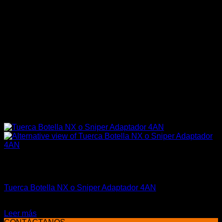
Sin existencias
Marcas Racing Motor
Tuerca Botella NX o Sniper Adaptador 4AN
El
El
$
34.990
$
28.990
precio
precio
Leer más
original
actual