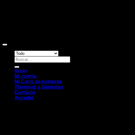
Copyright 2026 ©
Sitio web desarrollado por EleMonkey
Digital Studio
Buscar
por:
Inicio
Mi cuenta
Mi Carro de compras
Términos y Garantías
Contacto
Acceder