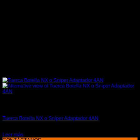
Sin existencias
Marcas Racing Motor
Tuerca Botella NX o Sniper Adaptador 4AN
El
El
$
34.990
$
28.990
precio
precio
Leer más
original
actual