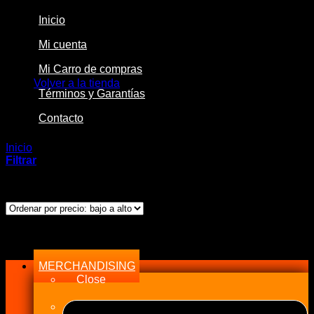
Inicio
Mi cuenta
No hay productos en el carrito.
Mi Carro de compras
Volver a la tienda
Términos y Garantías
Contacto
Inicio
/
Productos etiquetados “11703”
Filtrar
Mostrando el único resultado
Menu
MERCHANDISING
Close