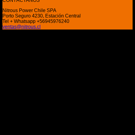
CONTÁCTANOS
era:
es:
Nitrous Power Chile SPA
$34.990.
$28.990.
Porto Seguro 4230, Estación Central
Tel + Whatsapp +56945976240
ventas@nitrous.cl
P
V