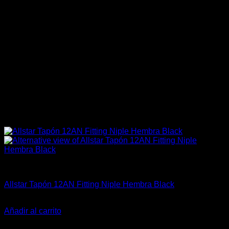
Allstar Performance
Allstar Tapón 12AN Fitting Niple Hembra Black
El
El
$
42.990
$
25.990
precio
precio
Añadir al carrito
original
actual
-36%
era:
es: