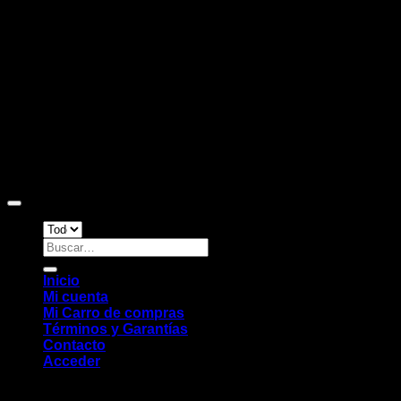
D
Copyright 2026 ©
Sitio web desarrollado por EleMonkey
Digital Studio
Buscar
por:
Inicio
Mi cuenta
Mi Carro de compras
Términos y Garantías
Contacto
Acceder
Chat WhatsApp