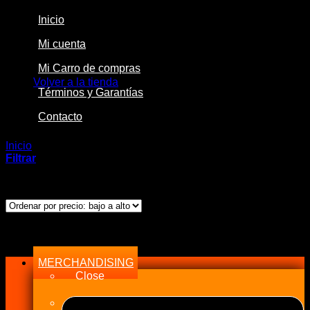
Inicio
Mi cuenta
No hay productos en el carrito.
Mi Carro de compras
Volver a la tienda
Términos y Garantías
Contacto
Inicio
/
Productos etiquetados “12 AN”
Filtrar
Ordenado
Mostrando los 2 resultados
por
precio:
bajo
Menu
a
alto
MERCHANDISING
Close