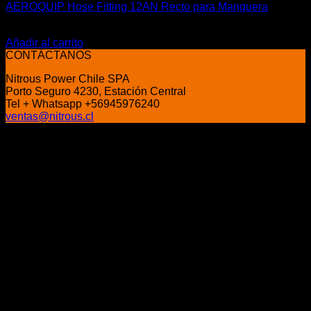
AEROQUIP Hose Fitting 12AN Recto para Manguera
El
El
$
77.900
$
49.990
precio
precio
Añadir al carrito
original
actual
CONTÁCTANOS
era:
es:
Nitrous Power Chile SPA
$77.900.
$49.990.
Porto Seguro 4230, Estación Central
Tel + Whatsapp +56945976240
ventas@nitrous.cl
P
V