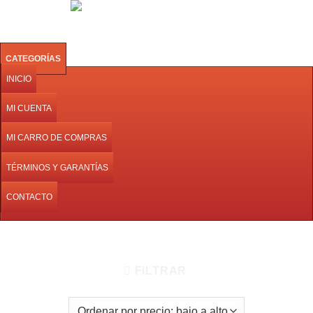
Saltar
0
al
contenido
CATEGORÍAS
INICIO
MI CUENTA
MI CARRO DE COMPRAS
TÉRMINOS Y GARANTÍAS
CONTACTO
INICIO
/
PRODUCTOS ETIQUETADOS “12V DC”
FILTRAR