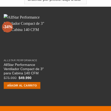
-34%
ALLSTAR PERFORMANCE
AllStar Performance
Ventilador Compact de 3″
para Cabina 140 CFM
El
El
$
75.990
$
49.990
precio
precio
original
actual
AÑADIR AL CARRITO
era:
es:
$75.990.
$49.990.