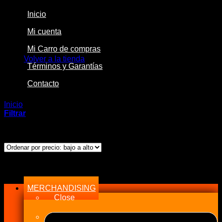
Inicio
Mi cuenta
No hay productos en el carrito.
Mi Carro de compras
Volver a la tienda
Términos y Garantías
Contacto
Inicio
/
Productos etiquetados “15100-46042”
Filtrar
Mostrando el único resultado
Menu
MERCHANDISING
Close