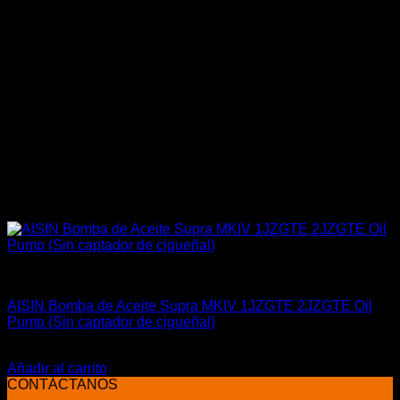
Engine 1JZGTTE / 2JZGTTE
AISIN Bomba de Aceite Supra MKIV 1JZGTE 2JZGTE Oil
Pump (Sin captador de cigueñal)
El
El
$
220.000
$
185.000
precio
precio
Añadir al carrito
original
actual
CONTÁCTANOS
era:
es: