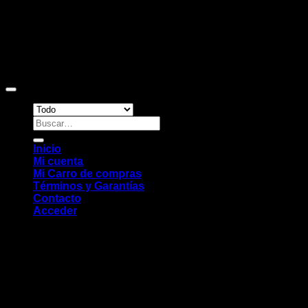
Copyright 2026 ©
Sitio web desarrollado por EleMonkey
Digital Studio
Buscar
por:
Inicio
Mi cuenta
Mi Carro de compras
Términos y Garantías
Contacto
Acceder