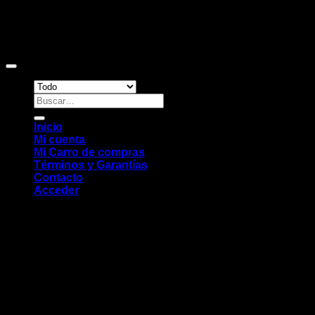
Copyright 2026 ©
Sitio web desarrollado por EleMonkey
Digital Studio
Buscar
por:
Inicio
Mi cuenta
Mi Carro de compras
Términos y Garantías
Contacto
Acceder