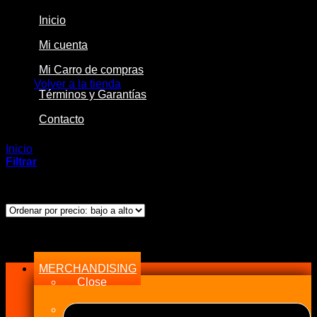
Inicio
Mi cuenta
No hay productos en el carrito.
Mi Carro de compras
Volver a la tienda
Términos y Garantías
Contacto
Inicio
/
Productos etiquetados “15942”
Filtrar
Mostrando el único resultado
Menu
MERCHANDISING
Close