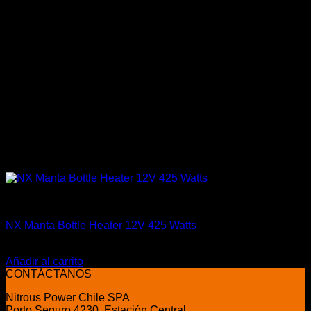
Accesorios
NX Manta Bottle Heater 12V 425 Watts
El
El
$
259.990
$
209.000
precio
precio
Añadir al carrito
original
actual
CONTÁCTANOS
era:
es:
Nitrous Power Chile SPA
$259.990.
$209.000.
Porto Seguro 4230, Estación Central