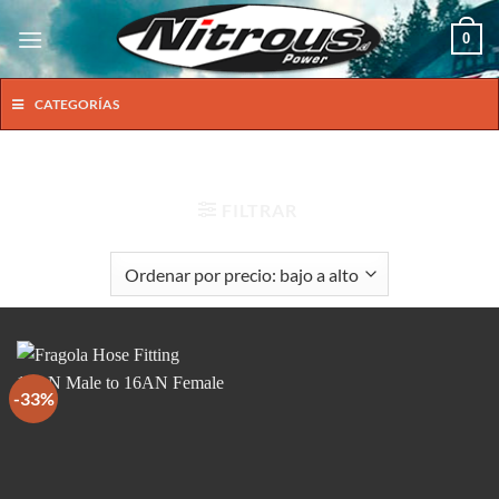
Saltar
0
al
contenido
CATEGORÍAS
INICIO
/
PRODUCTOS ETIQUETADOS “16AN MALE”
FILTRAR
-33%