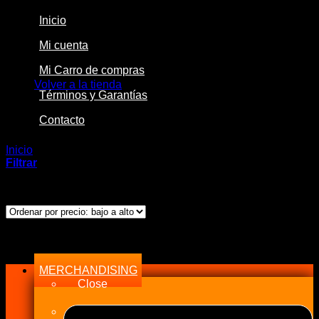
Inicio
Mi cuenta
No hay productos en el carrito.
Mi Carro de compras
Volver a la tienda
Términos y Garantías
Contacto
Inicio
/
Productos etiquetados “17283”
Filtrar
Mostrando el único resultado
Menu
MERCHANDISING
Close