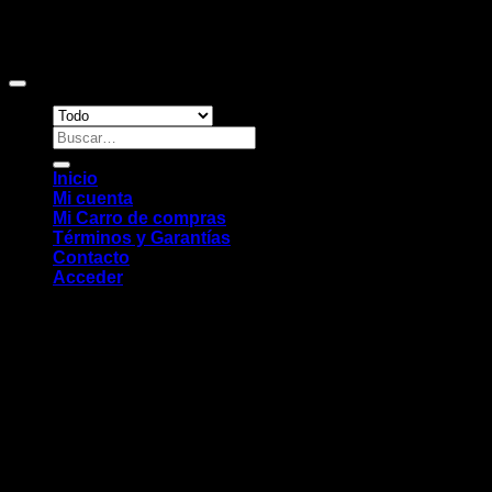
Copyright 2026 ©
Sitio web desarrollado por EleMonkey
Digital Studio
Buscar
por:
Inicio
Mi cuenta
Mi Carro de compras
Términos y Garantías
Contacto
Acceder