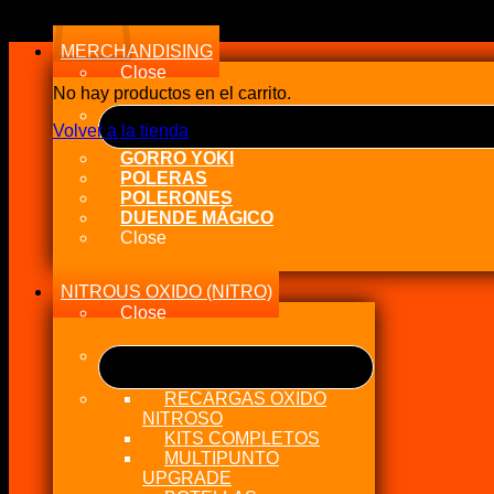
a
alto
MERCHANDISING
Close
No hay productos en el carrito.
Volver a la tienda
GORRO YOKI
POLERAS
POLERONES
DUENDE MÁGICO
Close
NITROUS OXIDO (NITRO)
Close
RECARGAS OXIDO
NITROSO
KITS COMPLETOS
MULTIPUNTO
UPGRADE