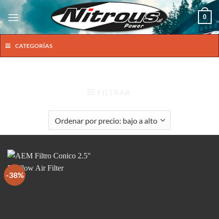
Saltar
0
al
contenido
CATEGORÍAS
INICIO
/
PRODUCTOS ETIQUETADOS “2.5"”
FILTRAR
-38%