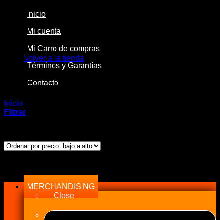
Inicio
Mi cuenta
No hay productos en el carrito.
Mi Carro de compras
Volver a la tienda
Términos y Garantías
Contacto
Inicio
/
Productos etiquetados “2007”
Filtrar
Mostrando el único resultado
Menu
MERCHANDISING
Close