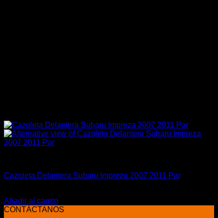
Carrocería & Seguridad
Cazoleta Delantera Subaru Impreza 2007 2011 Par
El
El
$
80.000
$
50.000
precio
precio
Añadir al carrito
original
actual
CONTÁCTANOS
era:
es: