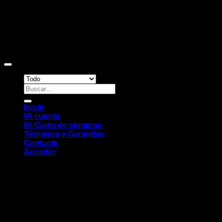
Copyright 2026 ©
Sitio web desarrollado por EleMonkey
Digital Studio
Buscar
por:
Inicio
Mi cuenta
Mi Carro de compras
Términos y Garantías
Contacto
Acceder