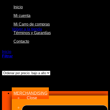
Inicio
Mi cuenta
No hay productos en el carrito.
Mi Carro de compras
Volver a la tienda
Términos y Garantías
Contacto
Inicio
/
Productos etiquetados “20AN”
Filtrar
Mostrando el único resultado
Menu
MERCHANDISING
Close