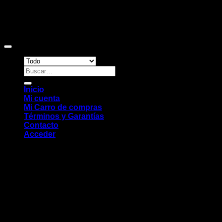
Copyright 2026 ©
Sitio web desarrollado por EleMonkey
Digital Studio
Buscar
por:
Inicio
Mi cuenta
Mi Carro de compras
Términos y Garantías
Contacto
Acceder